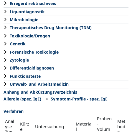
Erregerdirektnachweis
Liquordiagnostik
Mikrobiologie
Therapeutisches Drug Monitoring (TDM)
Toxikologie/Drogen
Genetik
Forensische Toxikologie
Zytologie
Differentialdiagnosen
Funktionsteste
Umwelt- und Arbeitsmedizin
Anhang und Abkürzungsverzeichnis
Allergie (spez. IgE)
Symptom-Profile - spez. IgE
Verfahren
Proben
Anal
Met
Kürz
Materia
-
yse-
Untersuchung
hod
el
l
Volum
Typ
e