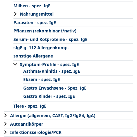
Milben - spez. IgE
Nahrungsmittel
Parasiten - spez. IgE
Pflanzen (rekombinant/nativ)
Serum- und Kotproteine - spez. IgE
sIgE g. 112 Allergenkomp.
sonstige Allergene
Symptom-Profile - spez. IgE
Asthma/Rhinitis - spez. IgE
Ekzem - spez. IgE
Gastro Erwachsene - Spez. IgE
Gastro Kinder - spez. IgE
Tiere - spez. IgE
Allergie (allgemein, CAST, IgG/IgG4, IgA)
Autoantikörper
Infektionsserologie/PCR