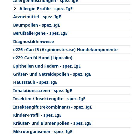
Allergenmischungen - spez. IgE
Allergie-Profile - spez. IgE
Arzneimittel - spez. IgE
Baumpollen - spez. IgE
Berufsallergene - spez. IgE
Diagnostikhinweise
e226-rCan f5 (Argininesterase) Hundekomponente
e229-Can f4 Hund (Lipocalin)
Epithelien und Federn - spez. IgE
Gräser- und Getreidepollen - spez. IgE
Hausstaub - spez. IgE
Inhalationsscreen - spez. IgE
Insekten / Insektengifte - spez. IgE
Insektengift (rekombinant) - spez. IgE
Kinder-Profil - spez. IgE
Kräuter- und Blumenpollen - spez. IgE
Mikroorganismen - spez. IgE