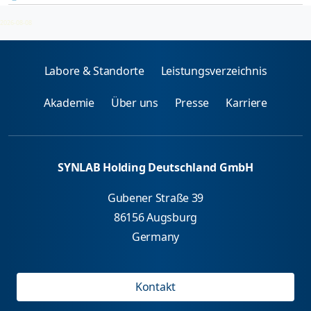
f 31-Karotte
Serum
CAP
CF31
2026-08-08
Labore & Standorte
Leistungsverzeichnis
Akademie
Über uns
Presse
Karriere
SYNLAB Holding Deutschland GmbH
Gubener Straße 39
86156 Augsburg
Germany
Kontakt