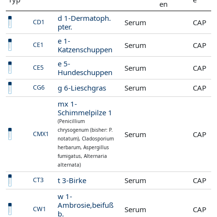
en
d 1-Dermatoph.
Serum
CAP
CD1
pter.
e 1-
Serum
CAP
CE1
Katzenschuppen
e 5-
Serum
CAP
CE5
Hundeschuppen
g 6-Lieschgras
Serum
CAP
CG6
mx 1-
Schimmelpilze 1
(Penicillium
chrysogenum (bisher: P.
Serum
CAP
CMX1
notatum), Cladosporium
herbarum, Aspergillus
fumigatus, Alternaria
alternata)
t 3-Birke
Serum
CAP
CT3
w 1-
Ambrosie,beifuß
Serum
CAP
CW1
b.