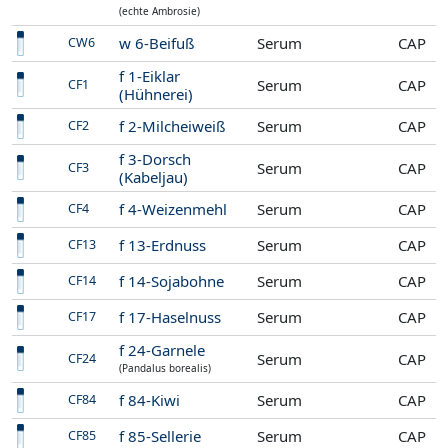
(echte Ambrosie)
w 6-Beifuß
Serum
CAP
CW6
f 1-Eiklar
Serum
CAP
CF1
(Hühnerei)
f 2-Milcheiweiß
Serum
CAP
CF2
f 3-Dorsch
Serum
CAP
CF3
(Kabeljau)
f 4-Weizenmehl
Serum
CAP
CF4
f 13-Erdnuss
Serum
CAP
CF13
f 14-Sojabohne
Serum
CAP
CF14
f 17-Haselnuss
Serum
CAP
CF17
f 24-Garnele
Serum
CAP
CF24
(Pandalus borealis)
f 84-Kiwi
Serum
CAP
CF84
f 85-Sellerie
Serum
CAP
CF85