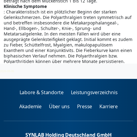
beträgt nach dem Mückenstich 1 bis 12 Tage.
Klinische Symptome
: Charakteristisch ist ein plötzlicher Beginn der starken
Gelenkschmerzen. Die Polyarthralgien treten symmetrisch auf
und betreffen insbesondere die Metakarpophalangeal-,
Hand-, Ellbogen-, Schulter-, Knie-, Sprung- und
Metatarsalgelenke. In den meisten Fällen wird über eine
ausgeprägte Gelenksteifigkeit geklagt. Initial kommt es zudem
zu Fieber, Schüttelfrost, Myalgien, makulopapulösem
Exanthem und einer Konjunktivits. Die Fieberkurve kann einen
biphasischen Verlauf nehmen. Die Polyarthralgien bzw.
Polyarthritiden können über mehrere Monate persistieren.
2026-08-06
Labore & Standorte
Leistungsverzeichnis
Akademie
Über uns
Presse
Karriere
SYNLAB Holding Deutschland GmbH