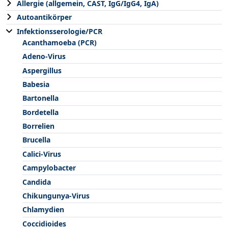
Allergie (allgemein, CAST, IgG/IgG4, IgA)
Autoantikörper
Infektionsserologie/PCR
Acanthamoeba (PCR)
Adeno-Virus
Aspergillus
Babesia
Bartonella
Bordetella
Borrelien
Brucella
Calici-Virus
Campylobacter
Candida
Chikungunya-Virus
Chlamydien
Coccidioides