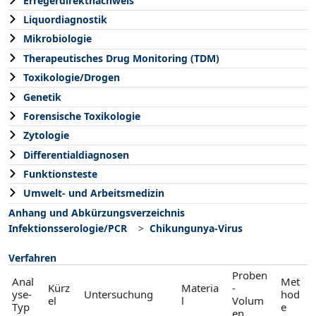
Erregerdirektnachweis
Liquordiagnostik
Mikrobiologie
Therapeutisches Drug Monitoring (TDM)
Toxikologie/Drogen
Genetik
Forensische Toxikologie
Zytologie
Differentialdiagnosen
Funktionsteste
Umwelt- und Arbeitsmedizin
Anhang und Abkürzungsverzeichnis
Infektionsserologie/PCR
Chikungunya-Virus
Verfahren
Proben
Anal
Met
Kürz
Materia
-
yse-
Untersuchung
hod
el
l
Volum
Typ
e
en