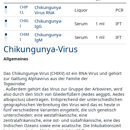
Chikungunya
CHIP
Liquor
PCR
Virus RNA
CL
Chikungunya-
CHIG
Serum
1 ml
IFT
IgG
I
Chikungunya-
CHIM
Serum
1 ml
IFT
IgM
I
Chikungunya-Virus
Allgemeines
Das Chikungunya-Virus (CHIKV) ist ein RNA-Virus und gehört
zur Gattung Alphavirus aus der Familie der
Togaviridae
. Außerdem gehört das Virus zur Gruppe der Arboviren, wird
also durch den Stich von Gliederfüßern (Aedes aegypti, Aedes
albopictus) übertragen. Entsprechend der unterschiedlichen
geographischen Verbreitung des Virus wird das es heute in
fünf verschiedene Varianten eingeteilt, die sich genetisch
unterscheiden: eine westafrikanische, eine
zentralafrikanische, eine ost- und südafrikanische, eine des
Indischen Ozeans sowie eine asiatische. Die Inkubationszeit