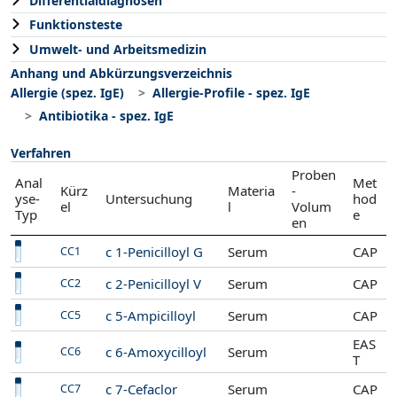
Differentialdiagnosen
Funktionsteste
Umwelt- und Arbeitsmedizin
Anhang und Abkürzungsverzeichnis
Allergie (spez. IgE)
Allergie-Profile - spez. IgE
Antibiotika - spez. IgE
Verfahren
Proben
Anal
Met
Kürz
Materia
-
yse-
Untersuchung
hod
el
l
Volum
Typ
e
en
c 1-Penicilloyl G
Serum
CAP
CC1
c 2-Penicilloyl V
Serum
CAP
CC2
c 5-Ampicilloyl
Serum
CAP
CC5
EAS
c 6-Amoxycilloyl
Serum
CC6
T
c 7-Cefaclor
Serum
CAP
CC7