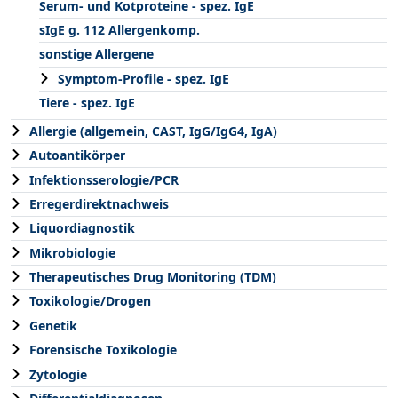
Serum- und Kotproteine - spez. IgE
sIgE g. 112 Allergenkomp.
sonstige Allergene
Symptom-Profile - spez. IgE
Tiere - spez. IgE
Allergie (allgemein, CAST, IgG/IgG4, IgA)
Autoantikörper
Infektionsserologie/PCR
Erregerdirektnachweis
Liquordiagnostik
Mikrobiologie
Therapeutisches Drug Monitoring (TDM)
Toxikologie/Drogen
Genetik
Forensische Toxikologie
Zytologie