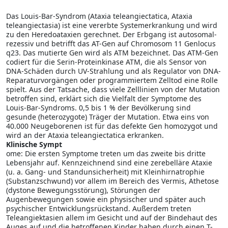
Das Louis-Bar-Syndrom (Ataxia teleangiectatica, Ataxia
teleangiectasia) ist eine vererbte Systemerkrankung und wird
zu den Heredoataxien gerechnet. Der Erbgang ist autosomal-
rezessiv und betrifft das AT-Gen auf Chromosom 11 Genlocus
q23. Das mutierte Gen wird als ATM bezeichnet. Das ATM-Gen
codiert für die Serin-Proteinkinase ATM, die als Sensor von
DNA-Schäden durch UV-Strahlung und als Regulator von DNA-
Reparaturvorgängen oder programmiertem Zelltod eine Rolle
spielt. Aus der Tatsache, dass viele Zelllinien von der Mutation
betroffen sind, erklärt sich die Vielfalt der Symptome des
Louis-Bar-Syndroms. 0,5 bis 1 % der Bevölkerung sind
gesunde (heterozygote) Träger der Mutation. Etwa eins von
40.000 Neugeborenen ist für das defekte Gen homozygot und
wird an der Ataxia teleangiectatica erkranken.
Klinische Sympt
ome: Die ersten Symptome treten um das zweite bis dritte
Lebensjahr auf. Kennzeichnend sind eine zerebelläre Ataxie
(u. a. Gang- und Standunsicherheit) mit Kleinhirnatrophie
(Substanzschwund) vor allem im Bereich des Vermis, Athetose
(dystone Bewegungsstörung), Störungen der
Augenbewegungen sowie ein physischer und später auch
psychischer Entwicklungsrückstand. Außerdem treten
Teleangiektasien allem im Gesicht und auf der Bindehaut des
Auges auf und die betroffenen Kinder haben durch einen T-