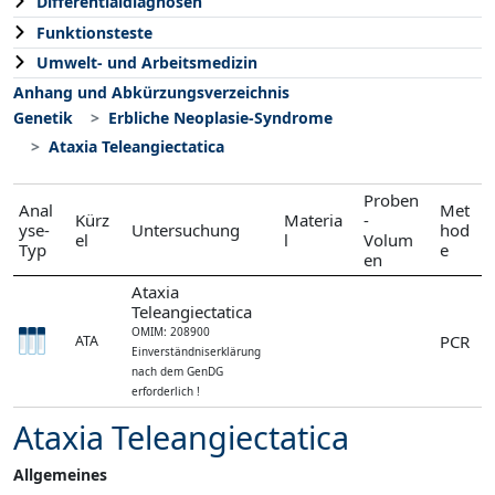
Differentialdiagnosen
Funktionsteste
Umwelt- und Arbeitsmedizin
Anhang und Abkürzungsverzeichnis
Genetik
Erbliche Neoplasie-Syndrome
Ataxia Teleangiectatica
Proben
Anal
Met
Kürz
Materia
-
yse-
Untersuchung
hod
el
l
Volum
Typ
e
en
Ataxia
Teleangiectatica
OMIM: 208900
PCR
ATA
Einverständniserklärung
nach dem GenDG
erforderlich !
Ataxia Teleangiectatica
Allgemeines