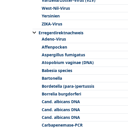
Varizella/Zoster-Virus (VZV)
West-Nil-Virus
Yersinien
ZIKA-Virus
Erregerdirektnachweis
Adeno-Virus
Affenpocken
Aspergillus fumigatus
Atopobium vaginae (DNA)
Babesia species
Bartonella
Bordetella (para-)pertussis
Borrelia burgdorferi
Cand. albicans DNA
Cand. albicans DNA
Cand. albicans DNA
Carbapenemase-PCR