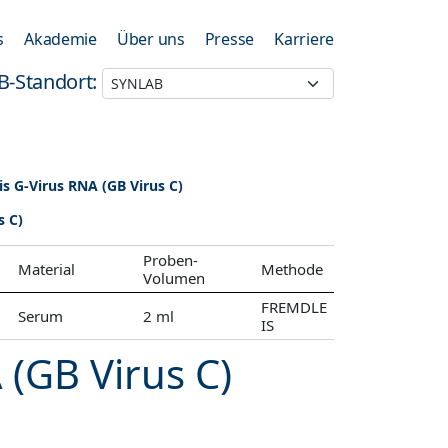
s
Akademie
Über uns
Presse
Karriere
B-Standort:
is G-Virus RNA (GB Virus C)
s C)
Proben-
Material
Methode
Volumen
FREMDLE
Serum
2 ml
IS
 (GB Virus C)