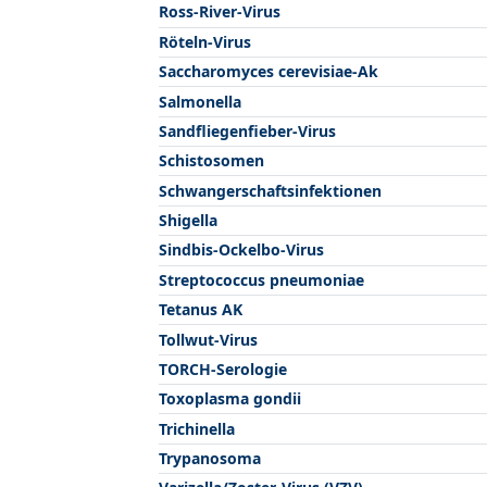
Ross-River-Virus
Röteln-Virus
Saccharomyces cerevisiae-Ak
Salmonella
Sandfliegenfieber-Virus
Schistosomen
Schwangerschaftsinfektionen
Shigella
Sindbis-Ockelbo-Virus
Streptococcus pneumoniae
Tetanus AK
Tollwut-Virus
TORCH-Serologie
Toxoplasma gondii
Trichinella
Trypanosoma