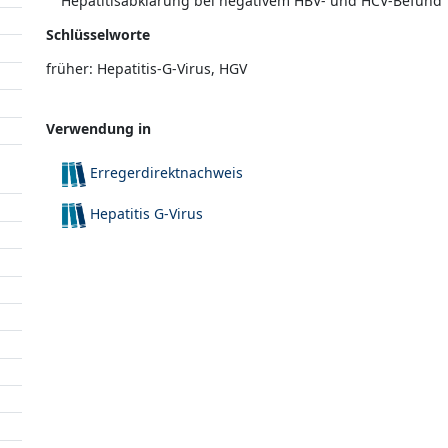
Hepatitisabklärung bei negativem HBV- und HCV-Befund
Schlüsselworte
früher: Hepatitis-G-Virus, HGV
Verwendung in
Erregerdirektnachweis
Hepatitis G-Virus