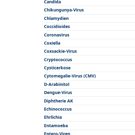
Candida
Chikungunya-Virus
Chlamydien
Coccidioides
Coronavirus
Coxiella
Coxsackie-Virus
Cryptococcus
Cysticerkose
Cytomegalie-Virus (CMV)
D-Arabinitol
Dengue-Virus
Diphtherie AK
Echinococcus
Ehrlichia
Entamoeba
Entero-Viren