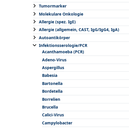
Tumormarker
Molekulare Onkologie
Allergie (spez. IgE)
Allergie (allgemein, CAST, IgG/IgG4, IgA)
Autoantikörper
Infektionsserologie/PCR
Acanthamoeba (PCR)
Adeno-Virus
Aspergillus
Babesia
Bartonella
Bordetella
Borrelien
Brucella
Calici-Virus
Campylobacter