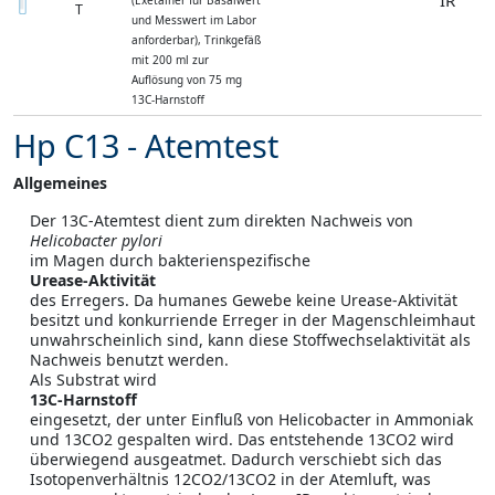
IR
(Exetainer für Basalwert
T
und Messwert im Labor
anforderbar), Trinkgefäß
mit 200 ml zur
Auflösung von 75 mg
13C-Harnstoff
Hp C13 - Atemtest
Allgemeines
Der 13C-Atemtest dient zum direkten Nachweis von
Helicobacter pylori
im Magen durch bakterienspezifische
Urease-Aktivität
des Erregers. Da humanes Gewebe keine Urease-Aktivität
besitzt und konkurriende Erreger in der Magenschleimhaut
unwahrscheinlich sind, kann diese Stoffwechselaktivität als
Nachweis benutzt werden.
Als Substrat wird
13C-Harnstoff
eingesetzt, der unter Einfluß von Helicobacter in Ammoniak
und 13CO2 gespalten wird. Das entstehende 13CO2 wird
überwiegend ausgeatmet. Dadurch verschiebt sich das
Isotopenverhältnis 12CO2/13CO2 in der Atemluft, was