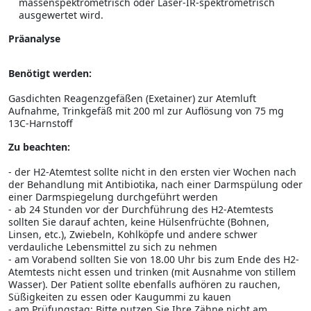
massenspektrometrisch oder Laser-IR-spektrometrisch
ausgewertet wird.
Präanalyse
Benötigt werden:
Gasdichten Reagenzgefäßen (Exetainer) zur Atemluft
Aufnahme, Trinkgefäß mit 200 ml zur Auflösung von 75 mg
13C-Harnstoff
Zu beachten:
- der H2-Atemtest sollte nicht in den ersten vier Wochen nach
der Behandlung mit Antibiotika, nach einer Darmspülung oder
einer Darmspiegelung durchgeführt werden
- ab 24 Stunden vor der Durchführung des H2-Atemtests
sollten Sie darauf achten, keine Hülsenfrüchte (Bohnen,
Linsen, etc.), Zwiebeln, Kohlköpfe und andere schwer
verdauliche Lebensmittel zu sich zu nehmen
- am Vorabend sollten Sie von 18.00 Uhr bis zum Ende des H2-
Atemtests nicht essen und trinken (mit Ausnahme von stillem
Wasser). Der Patient sollte ebenfalls aufhören zu rauchen,
Süßigkeiten zu essen oder Kaugummi zu kauen
- am Prüfungstag: Bitte putzen Sie Ihre Zähne nicht am