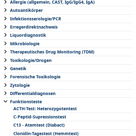
Allergie (allgemein, CAST, IgG/IgG4, IgA)
Autoantikörper
Infektionsserologie/PCR
Erregerdirektnachweis
Liquordiagnostik
Mikrobiologie
Therapeutisches Drug Monitoring (TDM)
Toxikologie/Drogen
Genetik
Forensische Toxikologie
Zytologie
Differentialdiagnosen
Funktionsteste
ACTH-Test: Heterozygotentest
C-Peptid-Supressionstest
C13 - Atemtest (Diabact)
Clonidin-Tagestest (Hemmtest)