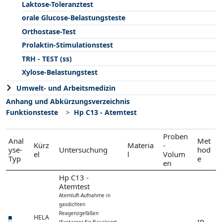
Laktose-Toleranztest
orale Glucose-Belastungsteste
Orthostase-Test
Prolaktin-Stimulationstest
TRH - TEST (ss)
Xylose-Belastungstest
Umwelt- und Arbeitsmedizin
Anhang und Abkürzungsverzeichnis
Funktionsteste
Hp C13 - Atemtest
Proben
Anal
Met
Kürz
Materia
-
yse-
Untersuchung
hod
el
l
Volum
Typ
e
en
Hp C13 -
Atemtest
Atemluft-Aufnahme in
gasdichten
Reagenzgefäßen
HELA