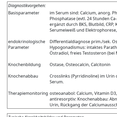
Diagnostikvorgehen:
Basisparameter
im Serum sind: Calcium, anorg. P
Phosphatase (evtl. 24 Stunden Ca
ergänzt durch BKS, Blutbild, CRP, 
Serumeiweiß und Elektrophorese,
endokrinologische
Differentialdiagnose prim./sek. 
Parameter
Hypogonadismus: intaktes Paratho
Östradiol, freies Testosteron (be
Knochenbildung
Ostase, Osteocalcin, Calcitonin
Knochenabbau
Crosslinks (Pyrridinoline) im Urin
Serum.
Therapiemonitoring
osteoanabol: Calcium, Vitamin D3
antiresorptiv: Knochenabbau: Ab
Urin, Rückgang der Calciumaussc