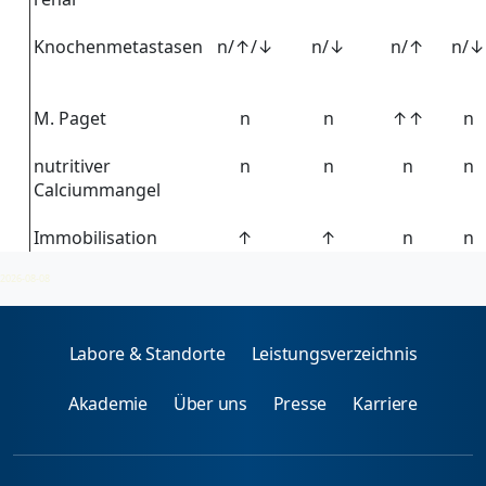
Knochenmetastasen
n/↑/↓
n/↓
n/↑
n/↓
M. Paget
n
n
↑↑
n
nutritiver
n
n
n
n
Calciummangel
Immobilisation
↑
↑
n
n
2026-08-08
Labore & Standorte
Leistungsverzeichnis
Akademie
Über uns
Presse
Karriere