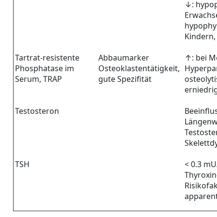
↓: hypo
Erwachs
hypophy
Kindern
Tartrat-resistente
Abbaumarker
↑: bei M
Phosphatase im
Osteoklastentätigkeit,
Hyperpa
Serum, TRAP
gute Spezifität
osteolyt
erniedri
Testosteron
Beeinflu
Längenw
Testoste
Skelettd
TSH
< 0.3 mU
Thyroxin
Risikofak
apparen