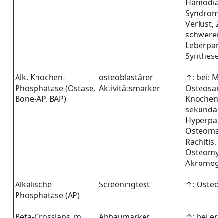
Hämodia
Syndrom 
Verlust, 
schwer
Leberpa
Synthese
Alk. Knochen-
osteoblastärer
↑: bei: 
Phosphatase (Ostase,
Aktivitätsmarker
Osteosar
Bone-AP, BAP)
Knochen
sekundä
Hyperpa
Osteomal
Rachitis
Osteomye
Akromeg
Alkalische
Screeningtest
↑: Oste
Phosphatase (AP)
Beta-Crosslaps im
Abbaumarker
↑: bei e