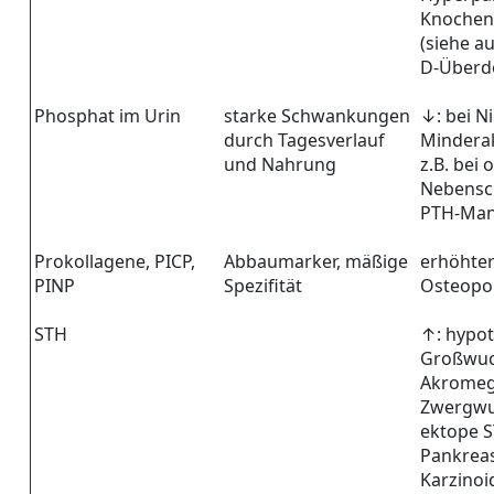
Knochen
(siehe a
D-Überd
Phosphat im Urin
starke Schwankungen
↓: bei Ni
durch Tagesverlauf
Minderak
und Nahrung
z.B. bei
Nebensch
PTH-Man
Prokollagene, PICP,
Abbaumarker, mäßige
erhöhter
PINP
Spezifität
Osteopo
STH
↑: hypo
Großwuch
Akromega
Zwergwu
ektope S
Pankreas
Karzinoi