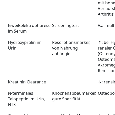
mit hohe
Verlaufs
Arthritis
Eiweißelektrophorese
Screeningtest
V.a. mul
im Serum
Hydroxyprolin im
Resorptionsmarker,
↑: bei H
Urin
von Nahrung
renaler 
abhängig
(Osteody
Osteoma
Akromega
Remisio
Kreatinin Clearance
↓: renal
N-terminales
Knochenabbaumarker,
Osteopo
Telopeptid im Urin,
gute Spezifität
NTX