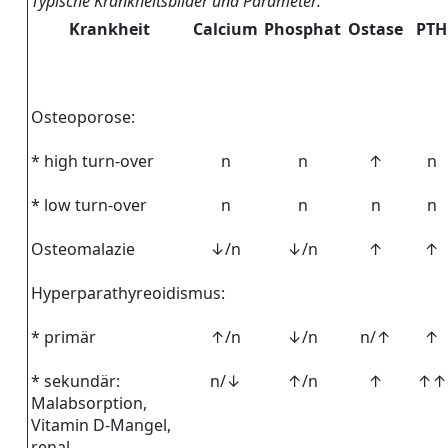
Typische Krankheitsbilder und Parameter:
Krankheit
Calcium
Phosphat
Ostase
PTH
Osteoporose:
* high turn-over
n
n
↑
n
* low turn-over
n
n
n
n
Osteomalazie
↓/n
↓/n
↑
↑
Hyperparathyreoidismus:
* primär
↑/n
↓/n
n/↑
↑
* sekundär:
n/↓
↑/n
↑
↑↑
Malabsorption,
Vitamin D-Mangel,
renal