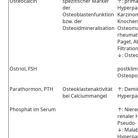
Osteocalcin
spezifischer Marker
↑: primä
der
Hyperpa
Osteoblastenfunktion
Karzino
bzw. der
Knochen
Osteoidmineralisation
Osteomal
rheumato
Paget, A
Filtration
↓: Osteo
Östriol, FSH
postklim
Osteopo
Parathormon, PTH
Osteoklastenaktivität
↑: Demin
bei Calciummangel
Hyperpa
Phosphat im Serum
↑: Niere
renaler 
Pseudo-
↓: Malab
Hyperpa