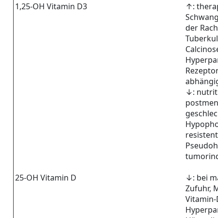
1,25-OH Vitamin D3
↑: thera
Schwang
der Rachi
Tuberku
Calcinos
Hyperpar
Rezeptor
abhängig
↓: nutrit
postmen
geschle
Hypopho
resistent
Pseudoh
tumorind
25-OH Vitamin D
↓: bei m
Zufuhr, 
Vitamin
Hyperpar