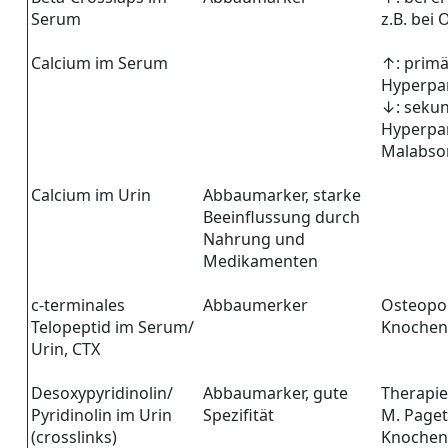
Serum
z.B. bei
Calcium im Serum
↑: primä
Hyperpa
↓: seku
Hyperpa
Malabso
Calcium im Urin
Abbaumarker, starke
Beeinflussung durch
Nahrung und
Medikamenten
c-terminales
Abbaumerker
Osteopor
Telopeptid im Serum/
Knoche
Urin, CTX
Desoxypyridinolin/
Abbaumarker, gute
Therapie
Pyridinolin im Urin
Spezifität
M. Paget
(crosslinks)
Knochen