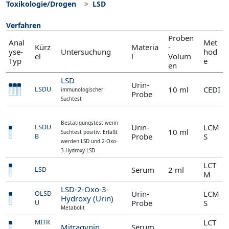
Toxikologie/Drogen
LSD
Verfahren
Proben
Anal
Met
Kürz
Materia
-
yse-
Untersuchung
hod
el
l
Volum
Typ
e
en
LSD
Urin-
10 ml
CEDI
LSDU
immunologischer
Probe
Suchtest
Bestätigungstest wenn
Urin-
LCM
LSDU
10 ml
Suchtest positiv. Erfaßt
Probe
S
B
werden LSD und 2-Oxo-
3-Hydroxy-LSD
LCT
Serum
2 ml
LSD
M
LSD-2-Oxo-3-
Urin-
LCM
OLSD
Hydroxy (Urin)
Probe
S
U
Metabolit
LCT
MITR
Mitragynin
Serum