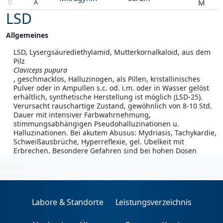
M
A
LSD
Allgemeines
LSD, Lysergsäurediethylamid, Mutterkornalkaloid, aus dem
Pilz
Claviceps pupura
, geschmacklos, Halluzinogen, als Pillen, kristallinisches
Pulver oder in Ampullen s.c. od. i.m. oder in Wasser gelöst
erhältlich, synthetische Herstellung ist möglich (LSD-25).
Verursacht rauschartige Zustand, gewöhnlich von 8-10 Std.
Dauer mit intensiver Farbwahrnehmung,
stimmungsabhängigen Pseudohalluzinationen u.
Halluzinationen. Bei akutem Abusus: Mydriasis, Tachykardie,
Schweißausbrüche, Hyperreflexie, gel. Übelkeit mit
Erbrechen. Besondere Gefahren sind bei hohen Dosen
Atemdepression und Bradykardien.
2026-08-08
Labore & Standorte
Leistungsverzeichnis