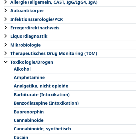
Allergie (allgemein, CAST, IgG/IgG4, IgA)
Autoantikörper
Infektionsserologie/PCR
Erregerdirektnachweis
Liquordiagnostik
Mikrobiologie
Therapeutisches Drug Monitoring (TDM)
Toxikologie/Drogen
Alkohol
Amphetamine
Analgetika, nicht opioide
Barbiturate (Intoxikation)
Benzodiazepine (Intoxikation)
Buprenorphin
Cannabinoide
Cannabinoide, synthetisch
Cocain