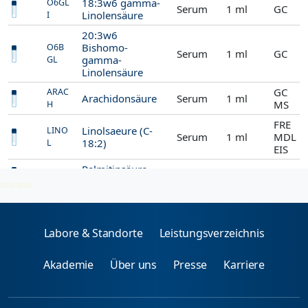
18:3w6 gamma-
O6GL
Serum
1 ml
GC
Linolensäure
I
20:3w6
Bishomo-
O6B
Serum
1 ml
GC
gamma-
GL
Linolensäure
GC
ARAC
Arachidonsäure
Serum
1 ml
MS
H
FRE
Linolsaeure (C-
LINO
Serum
1 ml
MDL
18:2)
L
EIS
Palmitinsäure
Serum
1 ml
GC
PALM
16:0
2026-08-06
Labore & Standorte
Leistungsverzeichnis
Akademie
Über uns
Presse
Karriere