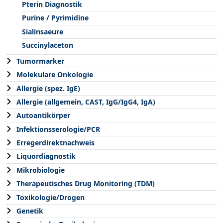
Pterin Diagnostik
Purine / Pyrimidine
Sialinsaeure
Succinylaceton
Tumormarker
Molekulare Onkologie
Allergie (spez. IgE)
Allergie (allgemein, CAST, IgG/IgG4, IgA)
Autoantikörper
Infektionsserologie/PCR
Erregerdirektnachweis
Liquordiagnostik
Mikrobiologie
Therapeutisches Drug Monitoring (TDM)
Toxikologie/Drogen
Genetik