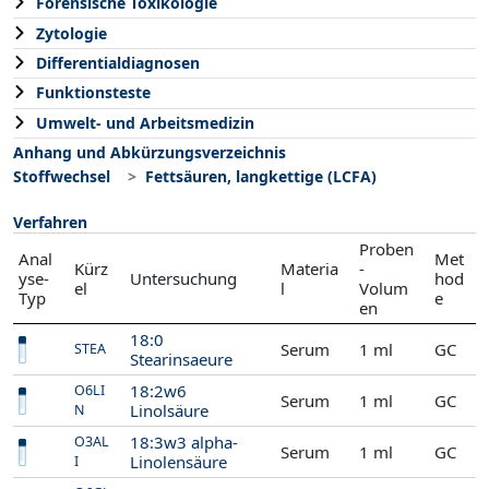
Forensische Toxikologie
Zytologie
Differentialdiagnosen
Funktionsteste
Umwelt- und Arbeitsmedizin
Anhang und Abkürzungsverzeichnis
Stoffwechsel
Fettsäuren, langkettige (LCFA)
Verfahren
Proben
Anal
Met
Kürz
Materia
-
yse-
Untersuchung
hod
el
l
Volum
Typ
e
en
18:0
Serum
1 ml
GC
STEA
Stearinsaeure
18:2w6
O6LI
Serum
1 ml
GC
Linolsäure
N
18:3w3 alpha-
O3AL
Serum
1 ml
GC
Linolensäure
I