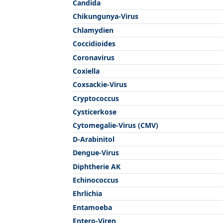
Candida
Chikungunya-Virus
Chlamydien
Coccidioides
Coronavirus
Coxiella
Coxsackie-Virus
Cryptococcus
Cysticerkose
Cytomegalie-Virus (CMV)
D-Arabinitol
Dengue-Virus
Diphtherie AK
Echinococcus
Ehrlichia
Entamoeba
Entero-Viren