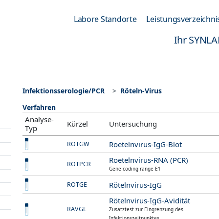
Labore Standorte
Leistungsverzeichni
Ihr SYNLA
Infektionsserologie/PCR
Röteln-Virus
Verfahren
Analyse-
Kürzel
Untersuchung
Typ
Roetelnvirus-IgG-Blot
ROTGW
Roetelnvirus-RNA (PCR)
ROTPCR
Gene coding range E1
Rötelnvirus-IgG
ROTGE
Rötelnvirus-IgG-Avidität
RAVGE
Zusatztest zur Eingrenzung des
Infektionszeitpunktes.