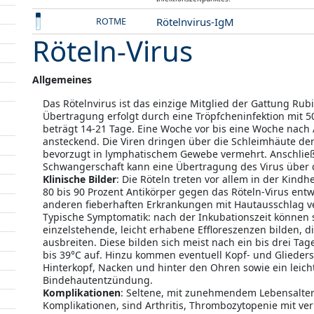
Rötelnvirus-IgM
ROTME
Röteln-Virus
Allgemeines
Das Rötelnvirus ist das einzige Mitglied der Gattung Rub
Übertragung erfolgt durch eine Tröpfcheninfektion mit 50
beträgt 14-21 Tage. Eine Woche vor bis eine Woche nach 
ansteckend. Die Viren dringen über die Schleimhäute d
bevorzugt in lymphatischem Gewebe vermehrt. Anschließen
Schwangerschaft kann eine Übertragung des Virus über d
Klinische Bilder
: Die Röteln treten vor allem in der Kindh
80 bis 90 Prozent Antikörper gegen das Röteln-Virus entwic
anderen fieberhaften Erkrankungen mit Hautausschlag 
Typische Symptomatik: nach der Inkubationszeit können s
einzelstehende, leicht erhabene Effloreszenzen bilden, d
ausbreiten. Diese bilden sich meist nach ein bis drei Tag
bis 39°C auf. Hinzu kommen eventuell Kopf- und Gliede
Hinterkopf, Nacken und hinter den Ohren sowie ein leich
Bindehautentzündung.
Komplikationen
: Seltene, mit zunehmendem Lebensalter
Komplikationen, sind Arthritis, Thrombozytopenie mit ve