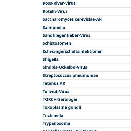
Ross-River-Virus
Röteln-Virus
Saccharomyces cerevisiae-Ak
Salmonella
Sandfliegenfieber-Virus
Schistosomen
Schwangerschaftsinfektionen
Shigella
Sindbis-Ockelbo-Virus
Streptococcus pneumoniae
Tetanus AK
Tollwut-Virus
TORCH-Serologie
Toxoplasma gondii
Trichinella
Trypanosoma