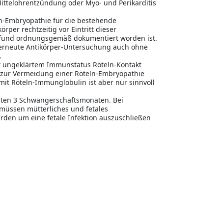
Mittelohrentzündung oder Myo- und Perikarditis
ln-Embryopathie für die bestehende
per rechtzeitig vor Eintritt dieser
fund ordnungsgemäß dokumentiert worden ist.
 erneute Antikörper-Untersuchung auch ohne
.
 ungeklärtem Immunstatus Röteln-Kontakt
 zur Vermeidung einer Röteln-Embryopathie
it Röteln-Immunglobulin ist aber nur sinnvoll
rsten 3 Schwangerschaftsmonaten. Bei
müssen mütterliches und fetales
rden um eine fetale Infektion auszuschließen