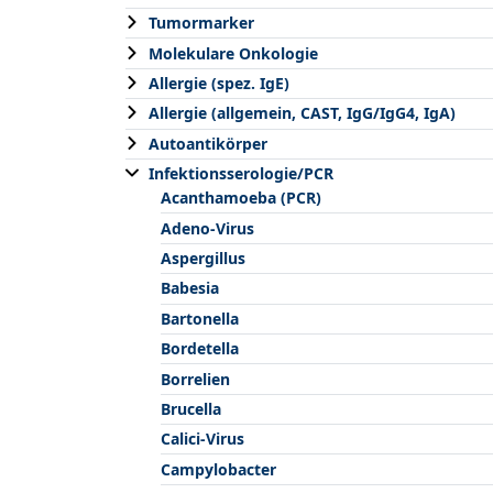
Tumormarker
Molekulare Onkologie
Allergie (spez. IgE)
Allergie (allgemein, CAST, IgG/IgG4, IgA)
Autoantikörper
Infektionsserologie/PCR
Acanthamoeba (PCR)
Adeno-Virus
Aspergillus
Babesia
Bartonella
Bordetella
Borrelien
Brucella
Calici-Virus
Campylobacter