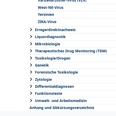
Varizella/Zoster-Virus (VZV)
West-Nil-Virus
Yersinien
ZIKA-Virus
Erregerdirektnachweis
Liquordiagnostik
Mikrobiologie
Therapeutisches Drug Monitoring (TDM)
Toxikologie/Drogen
Genetik
Forensische Toxikologie
Zytologie
Differentialdiagnosen
Funktionsteste
Umwelt- und Arbeitsmedizin
Anhang und Abkürzungsverzeichnis