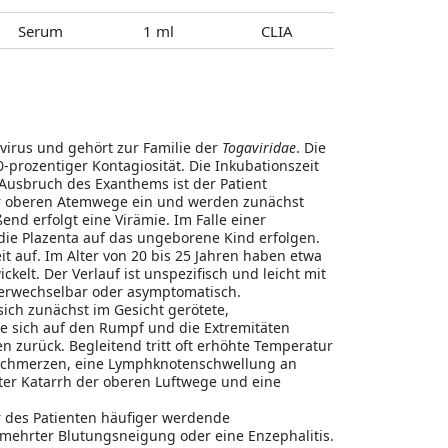
Serum
1 ml
CLIA
ivirus und gehört zur Familie der
Togaviridae
. Die
-prozentiger Kontagiosität. Die Inkubationszeit
Ausbruch des Exanthems ist der Patient
er oberen Atemwege ein und werden zunächst
d erfolgt eine Virämie. Im Falle einer
ie Plazenta auf das ungeborene Kind erfolgen.
eit auf. Im Alter von 20 bis 25 Jahren haben etwa
kelt. Der Verlauf ist unspezifisch und leicht mit
verwechselbar oder asymptomatisch.
ich zunächst im Gesicht gerötete,
ie sich auf den Rumpf und die Extremitäten
en zurück. Begleitend tritt oft erhöhte Temperatur
rschmerzen, eine Lymphknotenschwellung an
ter Katarrh der oberen Luftwege und eine
 des Patienten häufiger werdende
rmehrter Blutungsneigung oder eine Enzephalitis.