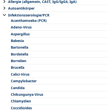
Allergie (allgemein, CAST, IgG/IgG4, IgA)
Autoantikörper
Infektionsserologie/PCR
Acanthamoeba (PCR)
Adeno-Virus
Aspergillus
Babesia
Bartonella
Bordetella
Borrelien
Brucella
Calici-Virus
Campylobacter
Candida
Chikungunya-Virus
Chlamydien
Coccidioides