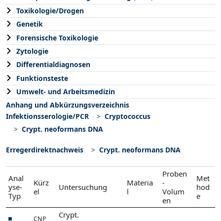
Toxikologie/Drogen
Genetik
Forensische Toxikologie
Zytologie
Differentialdiagnosen
Funktionsteste
Umwelt- und Arbeitsmedizin
Anhang und Abkürzungsverzeichnis
Infektionsserologie/PCR
Cryptococcus
Crypt. neoformans DNA
Erregerdirektnachweis
Crypt. neoformans DNA
Proben
Anal
Met
Kürz
Materia
-
yse-
Untersuchung
hod
el
l
Volum
Typ
e
en
Crypt.
CNP