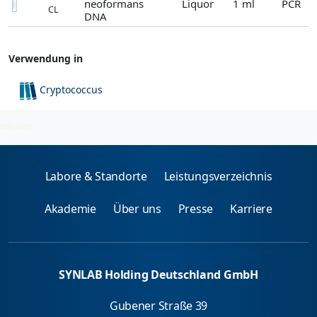
neoformans
Liquor
1 ml
PCR
CL
DNA
Verwendung in
Cryptococcus
Erregerdirektnachweis
2026-08-07
Labore & Standorte
Leistungsverzeichnis
Akademie
Über uns
Presse
Karriere
SYNLAB Holding Deutschland GmbH
Gubener Straße 39