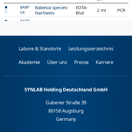
Babesia species-
EDTA-
BABP
2 ml
PCR
Nachweis
Blut
CR
BABP
Zecke
PCR
CZ
2026-08-07
Labore & Standorte
Leistungsverzeichnis
Akademie
Über uns
Presse
Karriere
SYNLAB Holding Deutschland GmbH
Gubener Straße 39
86156 Augsburg
Germany