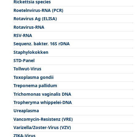
Rickettsia species
Roetelnvirus-RNA (PCR)
Rotavirus Ag (ELISA)
Rotavirus-RNA
RSV-RNA
Sequenz. bakter. 16S rDNA
Staphylokokken
STD-Panel
Tollwut-Virus
Toxoplasma gondii
Treponema pallidum
Trichomonas vaginalis DNA
Tropheryma whippelei-DNA
Ureaplasma
Vancomycin-Resistenz (VRE)
Varizella/Zoster-Virus (VZV)
ZIKA-Virus