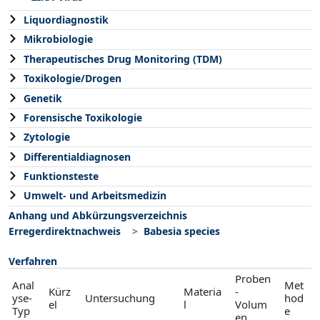
Liquordiagnostik
Mikrobiologie
Therapeutisches Drug Monitoring (TDM)
Toxikologie/Drogen
Genetik
Forensische Toxikologie
Zytologie
Differentialdiagnosen
Funktionsteste
Umwelt- und Arbeitsmedizin
Anhang und Abkürzungsverzeichnis
Erregerdirektnachweis
Babesia species
Verfahren
Proben
Anal
Met
Kürz
Materia
-
yse-
Untersuchung
hod
el
l
Volum
Typ
e
en