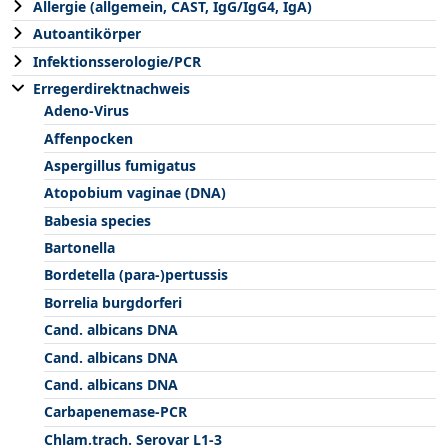
Allergie (allgemein, CAST, IgG/IgG4, IgA)
Autoantikörper
Infektionsserologie/PCR
Erregerdirektnachweis
Adeno-Virus
Affenpocken
Aspergillus fumigatus
Atopobium vaginae (DNA)
Babesia species
Bartonella
Bordetella (para-)pertussis
Borrelia burgdorferi
Cand. albicans DNA
Cand. albicans DNA
Cand. albicans DNA
Carbapenemase-PCR
Chlam.trach. Serovar L1-3