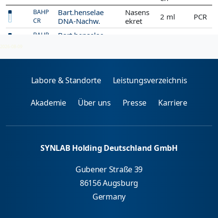
Bart.henselae
Nasens
BAHP
2 ml
PCR
DNA-Nachw.
ekret
CR
Bart.henselae
BAHP
Zecke
PCR
DNA-Nachweis
CZ
2026-08-09
Labore & Standorte
Leistungsverzeichnis
Akademie
Über uns
Presse
Karriere
SYNLAB Holding Deutschland GmbH
Gubener Straße 39
86156 Augsburg
Germany