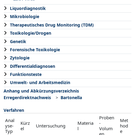
Liquordiagnostik
Mikrobiologie
Therapeutisches Drug Monitoring (TDM)
Toxikologie/Drogen
Genetik
Forensische Toxikologie
Zytologie
Differentialdiagnosen
Funktionsteste
Umwelt- und Arbeitsmedizin
Anhang und Abkürzungsverzeichnis
Erregerdirektnachweis
Bartonella
Verfahren
Proben
Anal
Met
Kürz
Materia
-
yse-
Untersuchung
hod
el
l
Volum
Typ
e
en