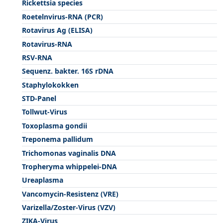
Rickettsia species
Roetelnvirus-RNA (PCR)
Rotavirus Ag (ELISA)
Rotavirus-RNA
RSV-RNA
Sequenz. bakter. 16S rDNA
Staphylokokken
STD-Panel
Tollwut-Virus
Toxoplasma gondii
Treponema pallidum
Trichomonas vaginalis DNA
Tropheryma whippelei-DNA
Ureaplasma
Vancomycin-Resistenz (VRE)
Varizella/Zoster-Virus (VZV)
ZIKA-Virus