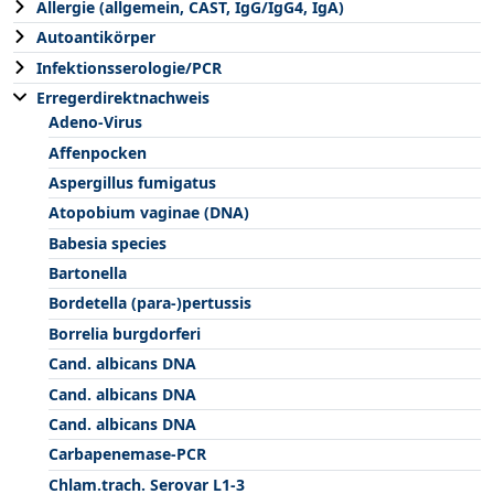
Allergie (allgemein, CAST, IgG/IgG4, IgA)
Autoantikörper
Infektionsserologie/PCR
Erregerdirektnachweis
Adeno-Virus
Affenpocken
Aspergillus fumigatus
Atopobium vaginae (DNA)
Babesia species
Bartonella
Bordetella (para-)pertussis
Borrelia burgdorferi
Cand. albicans DNA
Cand. albicans DNA
Cand. albicans DNA
Carbapenemase-PCR
Chlam.trach. Serovar L1-3