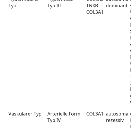
Typ
Typ III
TNXB
dominant
COL3A1
Vaskulärer Typ
Arterielle Form
COL3A1
autosomal
Typ IV
rezessiv