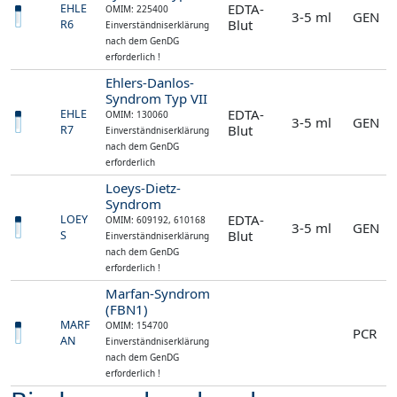
EDTA-
EHLE
OMIM: 225400
3-5 ml
GEN
Blut
R6
Einverständniserklärung
nach dem GenDG
erforderlich !
Ehlers-Danlos-
Syndrom Typ VII
EDTA-
EHLE
OMIM: 130060
3-5 ml
GEN
Blut
R7
Einverständniserklärung
nach dem GenDG
erforderlich
Loeys-Dietz-
Syndrom
EDTA-
LOEY
OMIM: 609192, 610168
3-5 ml
GEN
Blut
S
Einverständniserklärung
nach dem GenDG
erforderlich !
Marfan-Syndrom
(FBN1)
MARF
OMIM: 154700
PCR
AN
Einverständniserklärung
nach dem GenDG
erforderlich !