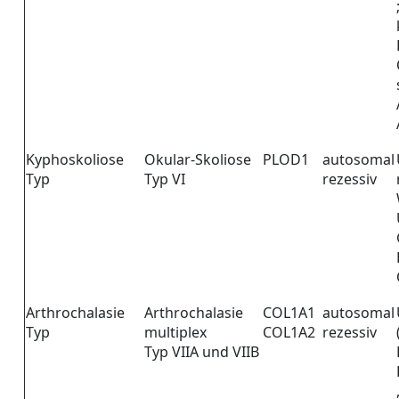
Kyphoskoliose
Okular-Skoliose
PLOD1
autosomal
Typ
Typ VI
rezessiv
Arthrochalasie
Arthrochalasie
COL1A1
autosomal
Typ
multiplex
COL1A2
rezessiv
Typ VIIA und VIIB