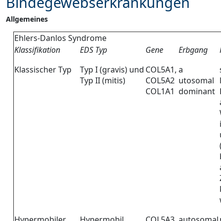
Bindegewebserkrankungen
Allgemeines
Ehlers-Danlos Syndrome
Klassifikation
EDS Typ
Gene
Erbgang
Klassischer Typ
Typ I (gravis) und
COL5A1,
a
Typ II (mitis)
COL5A2
utosomal
COL1A1
dominant
Hypermobiler
Hypermobil
COL5A3
autosomal