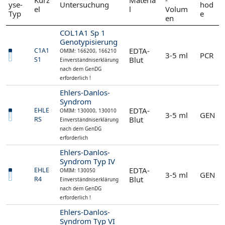
yse-
Untersuchung
hod
el
l
Volum
Typ
e
en
COL1A1 Sp 1
Genotypisierung
EDTA-
C1A1
OMIM: 166200, 166210
3-5 ml
PCR
Blut
S1
Einverständniserklärung
nach dem GenDG
erforderlich !
Ehlers-Danlos-
Syndrom
EDTA-
EHLE
OMIM: 130000, 130010
3-5 ml
GEN
Blut
RS
Einverständniserklärung
nach dem GenDG
erforderlich
Ehlers-Danlos-
Syndrom Typ IV
EDTA-
EHLE
OMIM: 130050
3-5 ml
GEN
Blut
R4
Einverständniserklärung
nach dem GenDG
erforderlich !
Ehlers-Danlos-
Syndrom Typ VI