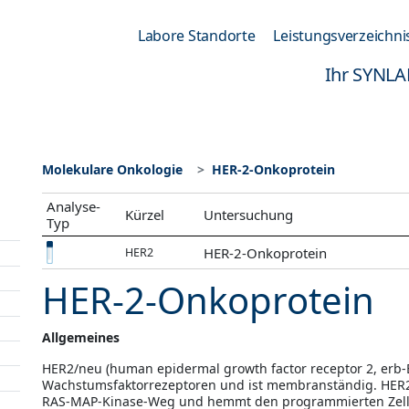
Labore Standorte
Leistungsverzeichni
Ihr SYNLA
Molekulare Onkologie
HER-2-Onkoprotein
Analyse-
Kürzel
Untersuchung
Typ
HER-2-Onkoprotein
HER2
HER-2-Onkoprotein
Allgemeines
HER2/neu (human epidermal growth factor receptor 2, erb-B
Wachstumsfaktorrezeptoren und ist membranständig. HER2/n
RAS-MAP-Kinase-Weg und hemmt den programmierten Zelltod