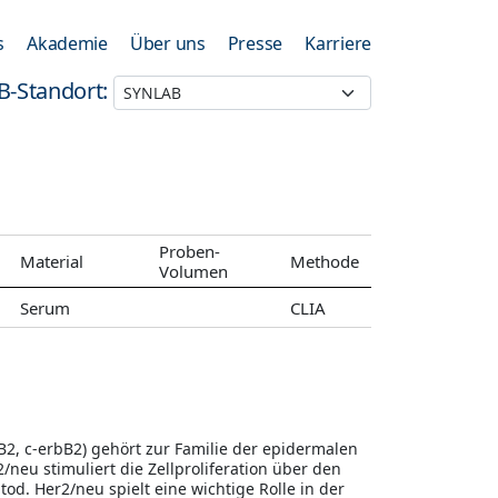
s
Akademie
Über uns
Presse
Karriere
B-Standort:
Proben-
Material
Methode
Volumen
Serum
CLIA
2, c-erbB2) gehört zur Familie der epidermalen
eu stimuliert die Zellproliferation über den
. Her2/neu spielt eine wichtige Rolle in der