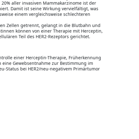
20% aller invasiven Mammakarzinome ist der
rt. Damit ist seine Wirkung vervielfältigt, was
sweise einem vergleichsweise schlechteren
n Zellen getrennt, gelangt in die Blutbahn und
tinnen können von einer Therapie mit Herceptin,
llulären Teil des HER2-Rezeptors gerichtet.
trolle einer Herceptin-Therapie, Früherkennung
nn eine Gewebsentnahme zur Bestimmung im
neu-Status bei HER2/neu-negativem Primärtumor