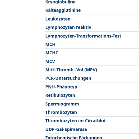
Kryoglobuline
Kälteagglutinine
Leukozyten
Lymphozyten reaktiv
Lymphozyten-Transformations-Test
MCH
MCHC
MCV
Mittl.Thromb.-Vol.(MPV)
PCR-Untersuchungen
PNH-Phänotyp
Retikulozyten
Spermiogramm
Thrombozyten
Thrombozyten im Citratblut
UDP-Gal-Epimerase
Zytochemische Färbungen