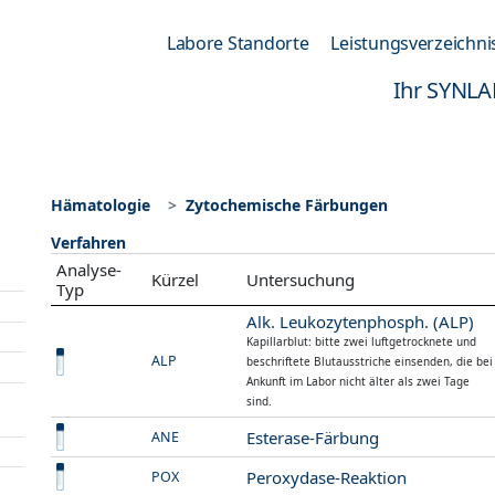
Labore Standorte
Leistungsverzeichni
Ihr SYNLA
Hämatologie
Zytochemische Färbungen
Verfahren
Analyse-
Kürzel
Untersuchung
Typ
Alk. Leukozytenphosph. (ALP)
Kapillarblut: bitte zwei luftgetrocknete und
ALP
beschriftete Blutausstriche einsenden, die bei
Ankunft im Labor nicht älter als zwei Tage
sind.
Esterase-Färbung
ANE
Peroxydase-Reaktion
POX