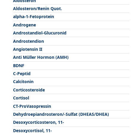
Aldosteron
Aldosteron/Renin Quot.
alpha-1-Fetoprotein
Androgene
Androstandiol-Glucuronid
Androstendion
Angiotensin II
Anti Müller Hormon (AMH)
BDNF
C-Peptid
Calcitonin
Corticosteroide
Cortisol
CT-ProVasopressin
Dehydroepiandrosteron/-Sulfat (DHEAS/DHEA)
Desoxycorticosteron, 11-
Desoxycortisol, 11-