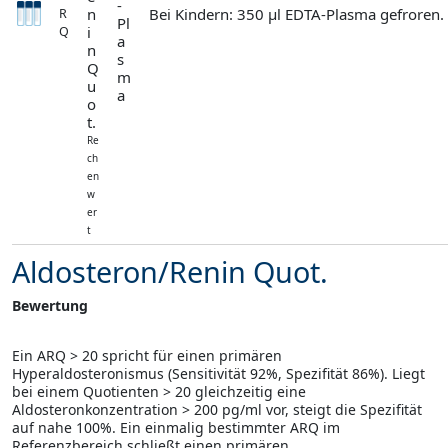
-
n
Bei Kindern: 350 µl EDTA-Plasma gefroren.
R
Pl
i
Q
a
n
s
Q
m
u
a
o
t.
Re
ch
en
w
er
t
Aldosteron/Renin Quot.
Bewertung
Ein ARQ > 20 spricht für einen primären
Hyperaldosteronismus (Sensitivität 92%, Spezifität 86%). Liegt
bei einem Quotienten > 20 gleichzeitig eine
Aldosteronkonzentration > 200 pg/ml vor, steigt die Spezifität
auf nahe 100%. Ein einmalig bestimmter ARQ im
Referenzbereich schließt einen primären