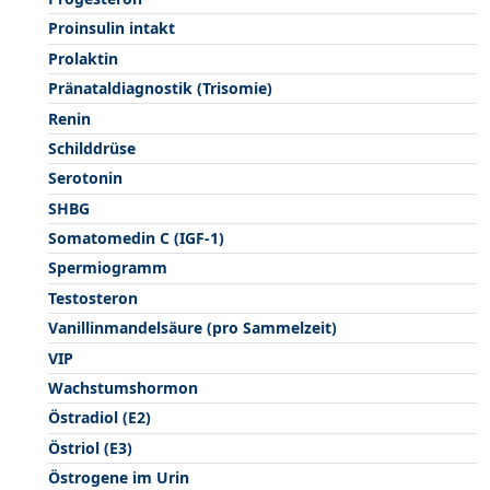
Proinsulin intakt
Prolaktin
Pränataldiagnostik (Trisomie)
Renin
Schilddrüse
Serotonin
SHBG
Somatomedin C (IGF-1)
Spermiogramm
Testosteron
Vanillinmandelsäure (pro Sammelzeit)
VIP
Wachstumshormon
Östradiol (E2)
Östriol (E3)
Östrogene im Urin