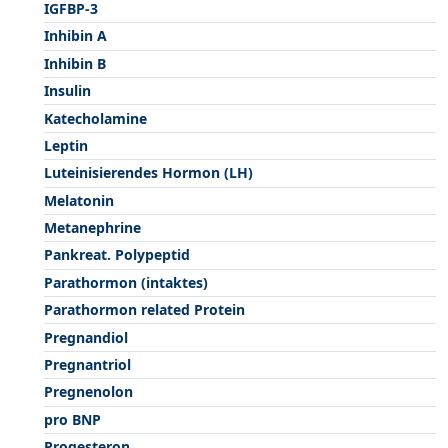
IGFBP-3
Inhibin A
Inhibin B
Insulin
Katecholamine
Leptin
Luteinisierendes Hormon (LH)
Melatonin
Metanephrine
Pankreat. Polypeptid
Parathormon (intaktes)
Parathormon related Protein
Pregnandiol
Pregnantriol
Pregnenolon
pro BNP
Progesteron