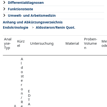
Differentialdiagnosen
Funktionsteste
Umwelt- und Arbeitsmedizin
Anhang und Abkürzungsverzeichnis
Endokrinologie
Aldosteron/Renin Quot.
Anal
Proben-
Kürz
Me
yse-
Untersuchung
Material
Volume
el
od
Typ
n
A
l
d
o
st
e
r
o
E
n
D
/
T
R
A
e
A