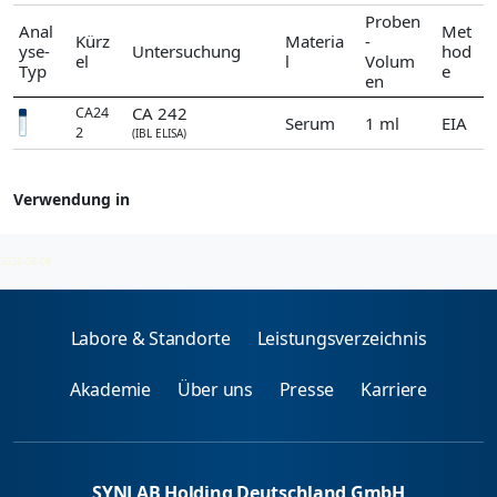
Proben
Anal
Met
Kürz
Materia
-
yse-
Untersuchung
hod
el
l
Volum
Typ
e
en
CA 242
CA24
Serum
1 ml
EIA
2
(IBL ELISA)
Verwendung in
Tumormarker
2026-08-08
Labore & Standorte
Leistungsverzeichnis
Akademie
Über uns
Presse
Karriere
SYNLAB Holding Deutschland GmbH