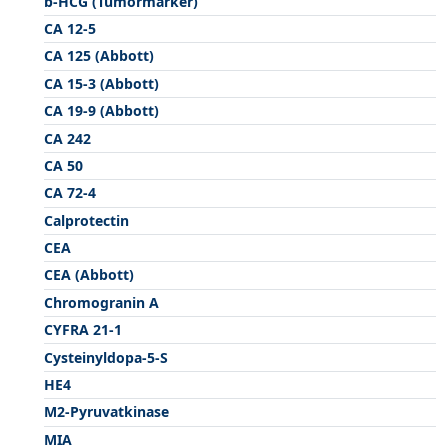
b-HCG (Tumormarker)
CA 12-5
CA 125 (Abbott)
CA 15-3 (Abbott)
CA 19-9 (Abbott)
CA 242
CA 50
CA 72-4
Calprotectin
CEA
CEA (Abbott)
Chromogranin A
CYFRA 21-1
Cysteinyldopa-5-S
HE4
M2-Pyruvatkinase
MIA