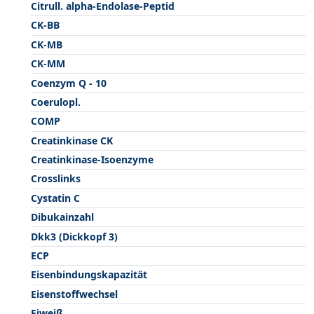
Citrull. alpha-Endolase-Peptid
CK-BB
CK-MB
CK-MM
Coenzym Q - 10
Coerulopl.
COMP
Creatinkinase CK
Creatinkinase-Isoenzyme
Crosslinks
Cystatin C
Dibukainzahl
Dkk3 (Dickkopf 3)
ECP
Eisenbindungskapazität
Eisenstoffwechsel
Eiweiß