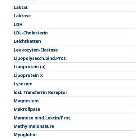
Laktat
Laktose
LDH
LDL-Cholesterin
Leichtketten
Leukozyten-Elastase
Lipopolysacch.bind.Prot.
Lipoprotein (a)
Lipoprotein X
Lysozym
lösl. Transferrin Rezeptor
Magnesium
Makrolipase
Mannose bind.Lektin/Prot.
Methylmalonsäure
Myoglobin