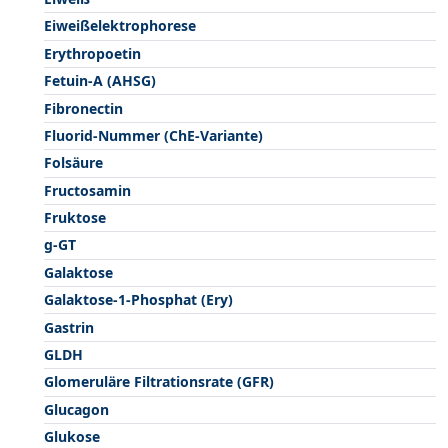
Eiweißelektrophorese
Erythropoetin
Fetuin-A (AHSG)
Fibronectin
Fluorid-Nummer (ChE-Variante)
Folsäure
Fructosamin
Fruktose
g-GT
Galaktose
Galaktose-1-Phosphat (Ery)
Gastrin
GLDH
Glomeruläre Filtrationsrate (GFR)
Glucagon
Glukose