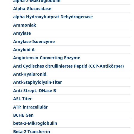
alpha-2-Makroglobulin
Alpha-Glucosidase
alpha-Hydroxybutyrat Dehydrogenase
Ammoniak
Amylase
Amylase-Isoenzyme
Amyloid A
Angiotensin-Converting Enzyme
Anti Cyclisches citrulliniertes Peptid (CCP-Antikörper)
Anti-Hyaluronid.
Anti-Staphylolysin-Titer
Anti-Strept.-DNase B
ASL-Titer
ATP, intracellulär
BCHE Gen
beta-2-Mikroglobulin
Beta-2-Transferrin