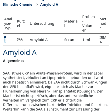
Klinische Chemie
Amyloid A
Proben
Anal
Met
Kürz
Materia
-
yse-
Untersuchung
hod
el
l
Volum
Typ
e
en
IRM
Amyloid A
Serum
1 ml
SAA
A
Amyloid A
Allgemeines
SAA ist wie CRP ein Akute-Phasen-Protein, wird in der Leber
synthetisiert, zirkuliert an Lipoproteine gebunden und wird
auch hepatisch eliminiert. Da SAA nicht durch Schwankungen
der GFR beeinflußt wird, eignet es sich als Marker zur
Früherkennung von Nieren- Transplantatabstoßungen. Der
Marker ist nicht spezifisch, aber das unterschiedliche
Verhalten im Vergleich zum CRP erleichtert die
Differenzierung zwischen bakterieller Infektion und Rejektion.
Weiterhin kann die SAA als Instrument zur Erfassung der