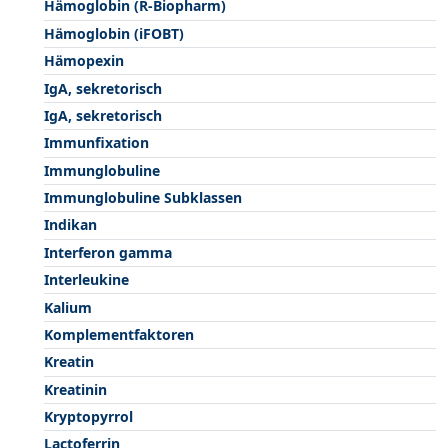
Hämoglobin (R-Biopharm)
Hämoglobin (iFOBT)
Hämopexin
IgA, sekretorisch
IgA, sekretorisch
Immunfixation
Immunglobuline
Immunglobuline Subklassen
Indikan
Interferon gamma
Interleukine
Kalium
Komplementfaktoren
Kreatin
Kreatinin
Kryptopyrrol
Lactoferrin