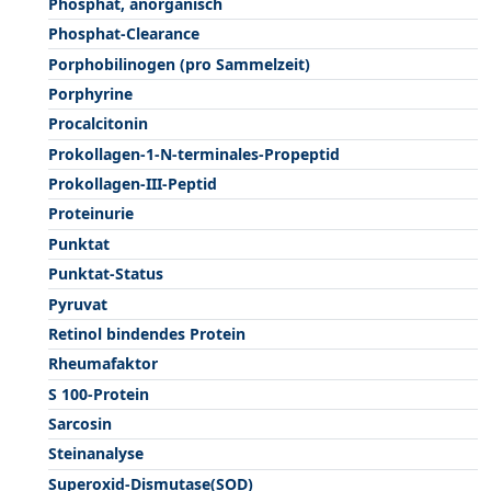
Phosphat, anorganisch
Phosphat-Clearance
Porphobilinogen (pro Sammelzeit)
Porphyrine
Procalcitonin
Prokollagen-1-N-terminales-Propeptid
Prokollagen-III-Peptid
Proteinurie
Punktat
Punktat-Status
Pyruvat
Retinol bindendes Protein
Rheumafaktor
S 100-Protein
Sarcosin
Steinanalyse
Superoxid-Dismutase(SOD)