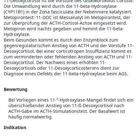
11-Desoxycortisol ist die Vorstufe des Glukokortikoids Cortisol.
Die Umwandlung wird durch die 11-beta-Hydroxylase
(CYP11B1) in der Zona fasciculata der Nebenniere katalysiert.
Metopirontest: 11-DOC ist Messanalyt im Metopirontest, der
zur Überprüfung der ACTH-Cortisol-Achse eingesetzt wird.
Metopiron wird nachts gegeben und hemmt die 11-beta-
Hydroxylase.
Beim Gesunden kommt es durch den Enzymblock zum
gegenregulatorischen Anstieg von ACTH und der Vorstufe 11-
Desoxycortisol. Bei einer corticotropen Insuffizienz kommt es
zum verminderten oder fehlenden Anstieg von ACTH und 11-
Desoxycortisol. Der Nachweis eines erhöhten 11-
Desoxycortisols oder 11-Desoxycorticosterons dient zur
Diagnose eines Defekts der 11-beta-Hydroxylase beim AGS.
Bewertung
Bei Vorliegen eines 11-²-Hydroxylase-Mangel findet sich ein
überschießender Anstieg von 11-ß-Desoxycortisol nach
ACTH-Gabe im ACTH-Stimulationstest. Der Basalwert ist
häufig normalwertig.
Indikation