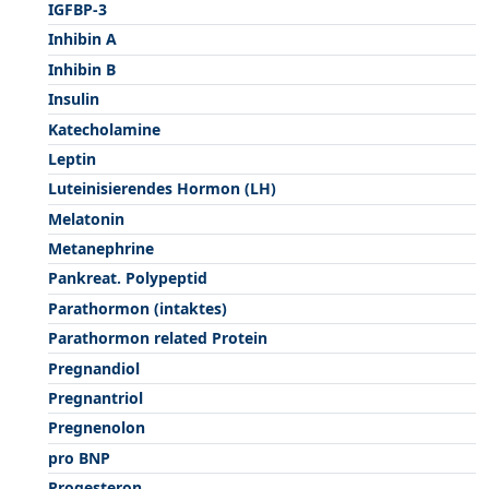
IGFBP-3
Inhibin A
Inhibin B
Insulin
Katecholamine
Leptin
Luteinisierendes Hormon (LH)
Melatonin
Metanephrine
Pankreat. Polypeptid
Parathormon (intaktes)
Parathormon related Protein
Pregnandiol
Pregnantriol
Pregnenolon
pro BNP
Progesteron