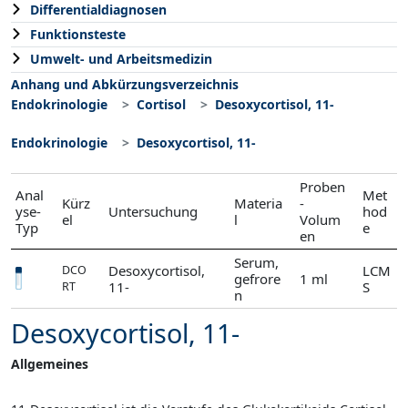
Differentialdiagnosen
Funktionsteste
Umwelt- und Arbeitsmedizin
Anhang und Abkürzungsverzeichnis
Endokrinologie
Cortisol
Desoxycortisol, 11-
Endokrinologie
Desoxycortisol, 11-
Proben
Anal
Met
Kürz
Materia
-
yse-
Untersuchung
hod
el
l
Volum
Typ
e
en
Serum,
Desoxycortisol,
LCM
DCO
gefrore
1 ml
11-
S
RT
n
Desoxycortisol, 11-
Allgemeines