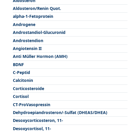
Aldosteron
Aldosteron/Renin Quot.
alpha-1-Fetoprotein
Androgene
Androstandiol-Glucuronid
Androstendion
Angiotensin II
Anti Müller Hormon (AMH)
BDNF
C-Peptid
Calcitonin
Corticosteroide
Cortisol
CT-ProVasopressin
Dehydroepiandrosteron/-Sulfat (DHEAS/DHEA)
Desoxycorticosteron, 11-
Desoxycortisol, 11-