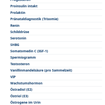
Proinsulin intakt
Prolaktin
Pränataldiagnostik (Trisomie)
Renin
Schilddrüse
Serotonin
SHBG
Somatomedin C (IGF-1)
Spermiogramm
Testosteron
Vanillinmandelsäure (pro Sammelzeit)
VIP
Wachstumshormon
Östradiol (E2)
Östriol (E3)
Östrogene im Urin