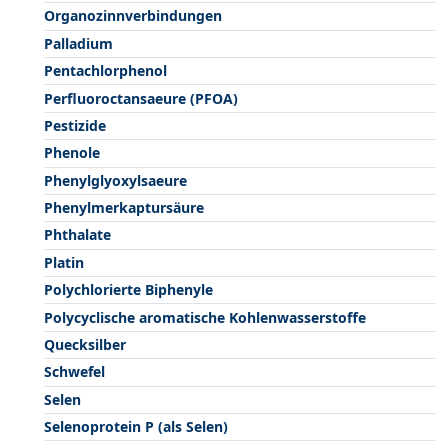
Organozinnverbindungen
Palladium
Pentachlorphenol
Perfluoroctansaeure (PFOA)
Pestizide
Phenole
Phenylglyoxylsaeure
Phenylmerkaptursäure
Phthalate
Platin
Polychlorierte Biphenyle
Polycyclische aromatische Kohlenwasserstoffe
Quecksilber
Schwefel
Selen
Selenoprotein P (als Selen)