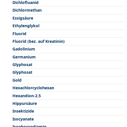
Dichlofluanid
Dichlormethan
Essigsäure
Ethylenglykol
Fluorid
Fluorid (bez. auf Kreatinin)
Gadolinium
Germanium
Glyphosat
Glyphosat
Gold
Hexachlorcyclohexan
Hexandion-2.5
Hippursäure
Insektizide
Isocyanate
Isophorondiamin