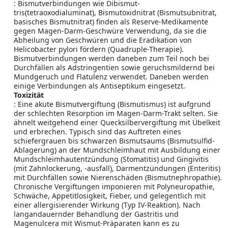
: Bismutverbindungen wie Dibismut-
tris(tetraoxodialuminat), Bismutoxidnitrat (Bismutsubnitrat,
basisches Bismutnitrat) finden als Reserve-Medikamente
gegen Magen-Darm-Geschwüre Verwendung, da sie die
Abheilung von Geschwüren und die Eradikation von
Helicobacter pylori fördern (Quadruple-Therapie).
Bismutverbindungen werden daneben zum Teil noch bei
Durchfällen als Adstringentien sowie geruchsmildernd bei
Mundgeruch und Flatulenz verwendet. Daneben werden
einige Verbindungen als Antiseptikum eingesetzt.
Toxizität
: Eine akute Bismutvergiftung (Bismutismus) ist aufgrund
der schlechten Resorption im Magen-Darm-Trakt selten. Sie
ähnelt weitgehend einer Quecksilbervergiftung mit Übelkeit
und erbrechen. Typisch sind das Auftreten eines
schiefergrauen bis schwarzen Bismutsaums (Bismutsulfid-
Ablagerung) an der Mundschleimhaut mit Ausbildung einer
Mundschleimhautentzündung (Stomatitis) und Gingivitis
(mit Zahnlockerung, -ausfall), Darmentzündungen (Enteritis)
mit Durchfällen sowie Nierenschäden (Bismutnephropathie).
Chronische Vergiftungen imponieren mit Polyneuropathie,
Schwäche, Appetitlosigkeit, Fieber, und gelegentlich mit
einer allergisierender Wirkung (Typ IV-Reaktion). Nach
langandauernder Behandlung der Gastritis und
Magenulcera mit Wismut-Präparaten kann es zu