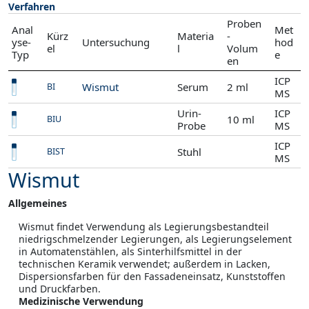
Verfahren
Proben
Anal
Met
Kürz
Materia
-
yse-
Untersuchung
hod
el
l
Volum
Typ
e
en
ICP
Wismut
Serum
2 ml
BI
MS
Urin-
ICP
10 ml
BIU
Probe
MS
ICP
Stuhl
BIST
MS
Wismut
Allgemeines
Wismut findet Verwendung als Legierungsbestandteil
niedrigschmelzender Legierungen, als Legierungselement
in Automatenstählen, als Sinterhilfsmittel in der
technischen Keramik verwendet; außerdem in Lacken,
Dispersionsfarben für den Fassadeneinsatz, Kunststoffen
und Druckfarben.
Medizinische Verwendung