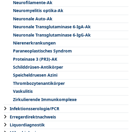
Neurofilamente-Ak
Neuromyelitis optika-Ak
Neuronale Auto-Ak
Neuronale Transglutaminase 6-IgA-Ak
Neuronale Transglutaminase 6-IgG-Ak
Nierenerkrankungen
Paraneoplastisches Syndrom
Proteinase 3 (PR3)-AK
Schilddrüsen-Antikörper
Speicheldruesen Azini
Thrombozytenantikörper
Vaskulitis
Zirkulierende Immunkomplexe
Infektionsserologie/PCR
Erregerdirektnachweis
Liquordiagnostik