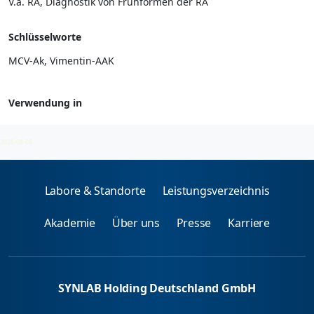
V.a. RA, Diagnostik von Frühformen der RA
Schlüsselworte
MCV-Ak, Vimentin-AAK
Verwendung in
Autoantikörper
2026-08-08
Labore & Standorte
Leistungsverzeichnis
Akademie
Über uns
Presse
Karriere
SYNLAB Holding Deutschland GmbH