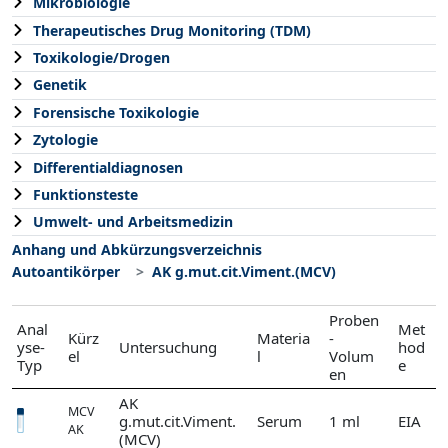
Mikrobiologie
Therapeutisches Drug Monitoring (TDM)
Toxikologie/Drogen
Genetik
Forensische Toxikologie
Zytologie
Differentialdiagnosen
Funktionsteste
Umwelt- und Arbeitsmedizin
Anhang und Abkürzungsverzeichnis
Autoantikörper
AK g.mut.cit.Viment.(MCV)
Proben
Anal
Met
Kürz
Materia
-
yse-
Untersuchung
hod
el
l
Volum
Typ
e
en
AK
MCV
g.mut.cit.Viment.
Serum
1 ml
EIA
AK
(MCV)