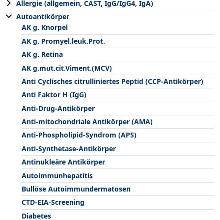
Allergie (allgemein, CAST, IgG/IgG4, IgA)
Autoantikörper
AK g. Knorpel
AK g. Promyel.leuk.Prot.
AK g. Retina
AK g.mut.cit.Viment.(MCV)
Anti Cyclisches citrulliniertes Peptid (CCP-Antikörper)
Anti Faktor H (IgG)
Anti-Drug-Antikörper
Anti-mitochondriale Antikörper (AMA)
Anti-Phospholipid-Syndrom (APS)
Anti-Synthetase-Antikörper
Antinukleäre Antikörper
Autoimmunhepatitis
Bullöse Autoimmundermatosen
CTD-EIA-Screening
Diabetes