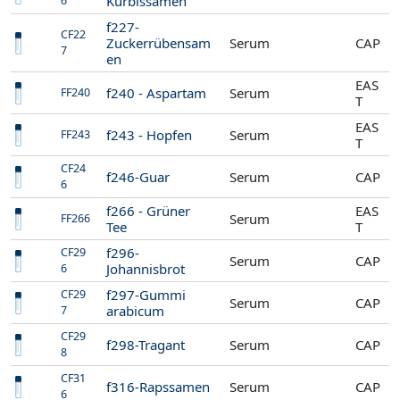
Kürbissamen
6
f227-
CF22
Zuckerrübensam
Serum
CAP
7
en
EAS
f240 - Aspartam
Serum
FF240
T
EAS
f243 - Hopfen
Serum
FF243
T
CF24
f246-Guar
Serum
CAP
6
f266 - Grüner
EAS
Serum
FF266
Tee
T
f296-
CF29
Serum
CAP
Johannisbrot
6
f297-Gummi
CF29
Serum
CAP
arabicum
7
CF29
f298-Tragant
Serum
CAP
8
CF31
f316-Rapssamen
Serum
CAP
6