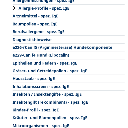
Allergenmischungen - spez. IgE
Allergie-Profile - spez. IgE
Arzneimittel - spez. IgE
Baumpollen - spez. IgE
Berufsallergene - spez. IgE
Diagnostikhinweise
e226-rCan f5 (Argininesterase) Hundekomponente
e229-Can f4 Hund (Lipocalin)
Epithelien und Federn - spez. IgE
Gräser- und Getreidepollen - spez. IgE
Hausstaub - spez. IgE
Inhalationsscreen - spez. IgE
Insekten / Insektengifte - spez. IgE
Insektengift (rekombinant) - spez. IgE
Kinder-Profil - spez. IgE
Kräuter- und Blumenpollen - spez. IgE
Mikroorganismen - spez. IgE