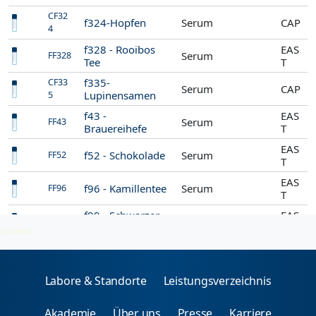
CF32
f324-Hopfen
Serum
CAP
4
f328 - Rooibos
EAS
Serum
FF328
Tee
T
f335-
CF33
Serum
CAP
Lupinensamen
5
f43 -
EAS
Serum
FF43
Brauereihefe
T
EAS
f52 - Schokolade
Serum
FF52
T
EAS
f96 - Kamillentee
Serum
FF96
T
f99 - Schwarzer
EAS
Serum
FF99
Tee
T
2026-08-09
Labore & Standorte
Leistungsverzeichnis
Akademie
Über uns
Presse
Karriere