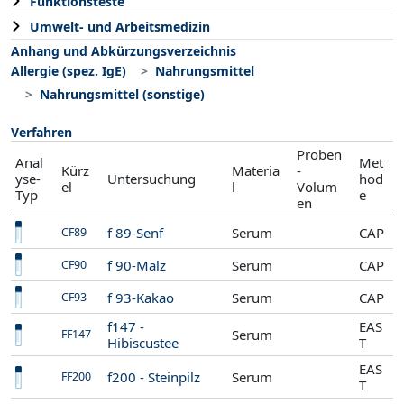
Funktionsteste
Umwelt- und Arbeitsmedizin
Anhang und Abkürzungsverzeichnis
Allergie (spez. IgE)
Nahrungsmittel
Nahrungsmittel (sonstige)
Verfahren
Proben
Anal
Met
Kürz
Materia
-
yse-
Untersuchung
hod
el
l
Volum
Typ
e
en
f 89-Senf
Serum
CAP
CF89
f 90-Malz
Serum
CAP
CF90
f 93-Kakao
Serum
CAP
CF93
f147 -
EAS
Serum
FF147
Hibiscustee
T
EAS
f200 - Steinpilz
Serum
FF200
T