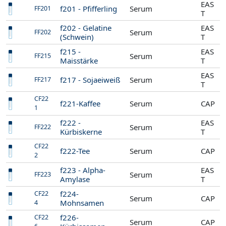
EAS
f201 - Pfifferling
Serum
FF201
T
f202 - Gelatine
EAS
Serum
FF202
(Schwein)
T
f215 -
EAS
Serum
FF215
Maisstärke
T
EAS
f217 - Sojaeiweiß
Serum
FF217
T
CF22
f221-Kaffee
Serum
CAP
1
f222 -
EAS
Serum
FF222
Kürbiskerne
T
CF22
f222-Tee
Serum
CAP
2
f223 - Alpha-
EAS
Serum
FF223
Amylase
T
f224-
CF22
Serum
CAP
Mohnsamen
4
f226-
CF22
Serum
CAP