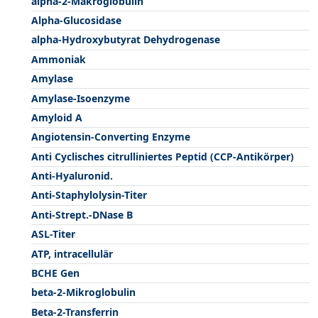
alpha-2-Makroglobulin
Alpha-Glucosidase
alpha-Hydroxybutyrat Dehydrogenase
Ammoniak
Amylase
Amylase-Isoenzyme
Amyloid A
Angiotensin-Converting Enzyme
Anti Cyclisches citrulliniertes Peptid (CCP-Antikörper)
Anti-Hyaluronid.
Anti-Staphylolysin-Titer
Anti-Strept.-DNase B
ASL-Titer
ATP, intracellulär
BCHE Gen
beta-2-Mikroglobulin
Beta-2-Transferrin