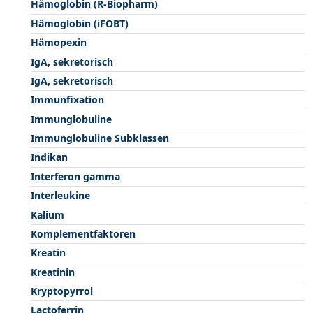
Hämoglobin (R-Biopharm)
Hämoglobin (iFOBT)
Hämopexin
IgA, sekretorisch
IgA, sekretorisch
Immunfixation
Immunglobuline
Immunglobuline Subklassen
Indikan
Interferon gamma
Interleukine
Kalium
Komplementfaktoren
Kreatin
Kreatinin
Kryptopyrrol
Lactoferrin