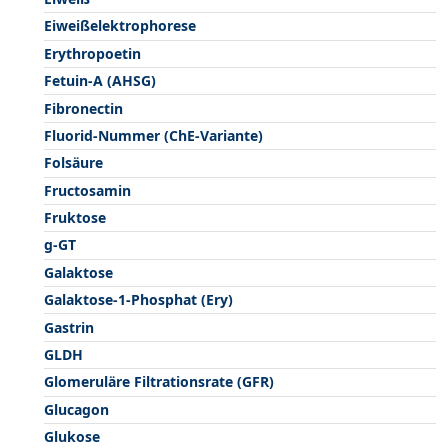
Eiweißelektrophorese
Erythropoetin
Fetuin-A (AHSG)
Fibronectin
Fluorid-Nummer (ChE-Variante)
Folsäure
Fructosamin
Fruktose
g-GT
Galaktose
Galaktose-1-Phosphat (Ery)
Gastrin
GLDH
Glomeruläre Filtrationsrate (GFR)
Glucagon
Glukose