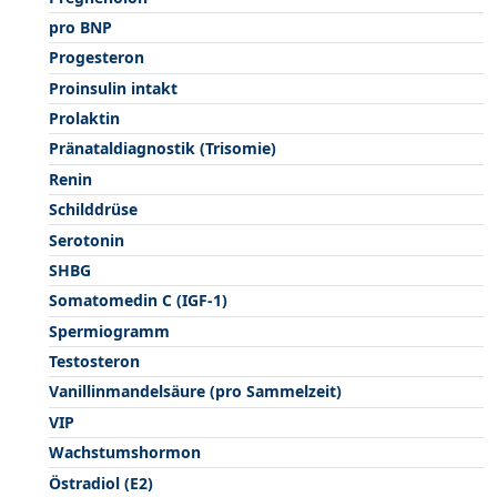
pro BNP
Progesteron
Proinsulin intakt
Prolaktin
Pränataldiagnostik (Trisomie)
Renin
Schilddrüse
Serotonin
SHBG
Somatomedin C (IGF-1)
Spermiogramm
Testosteron
Vanillinmandelsäure (pro Sammelzeit)
VIP
Wachstumshormon
Östradiol (E2)