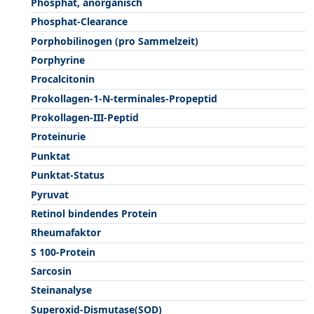
Phosphat, anorganisch
Phosphat-Clearance
Porphobilinogen (pro Sammelzeit)
Porphyrine
Procalcitonin
Prokollagen-1-N-terminales-Propeptid
Prokollagen-III-Peptid
Proteinurie
Punktat
Punktat-Status
Pyruvat
Retinol bindendes Protein
Rheumafaktor
S 100-Protein
Sarcosin
Steinanalyse
Superoxid-Dismutase(SOD)