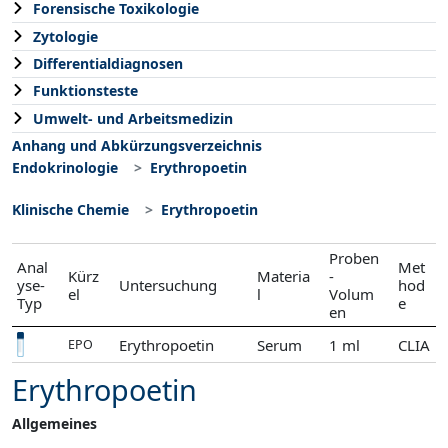
Forensische Toxikologie
Zytologie
Differentialdiagnosen
Funktionsteste
Umwelt- und Arbeitsmedizin
Anhang und Abkürzungsverzeichnis
Endokrinologie
Erythropoetin
Klinische Chemie
Erythropoetin
Proben
Anal
Met
Kürz
Materia
-
yse-
Untersuchung
hod
el
l
Volum
Typ
e
en
Erythropoetin
Serum
1 ml
CLIA
EPO
Erythropoetin
Allgemeines