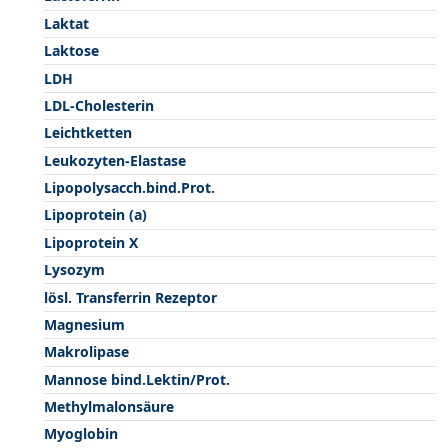
Laktat
Laktose
LDH
LDL-Cholesterin
Leichtketten
Leukozyten-Elastase
Lipopolysacch.bind.Prot.
Lipoprotein (a)
Lipoprotein X
Lysozym
lösl. Transferrin Rezeptor
Magnesium
Makrolipase
Mannose bind.Lektin/Prot.
Methylmalonsäure
Myoglobin