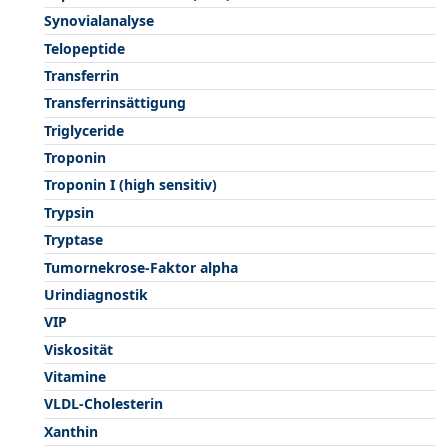
Synovialanalyse
Telopeptide
Transferrin
Transferrinsättigung
Triglyceride
Troponin
Troponin I (high sensitiv)
Trypsin
Tryptase
Tumornekrose-Faktor alpha
Urindiagnostik
VIP
Viskosität
Vitamine
VLDL-Cholesterin
Xanthin