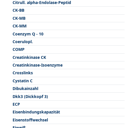
Citrull. alpha-Endolase-Peptid
CK-BB
CK-MB
CK-MM
Coenzym Q - 10
Coerulopl.
COMP
Creatinkinase CK
Creatinkinase-Isoenzyme
Crosslinks
Cystatin C
Dibukainzahl
Dkk3 (Dickkopf 3)
ECP
Eisenbindungskapazität
Eisenstoffwechsel
Eiweiß