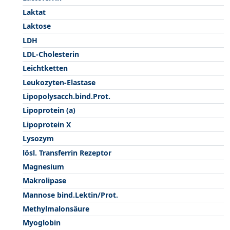
Laktat
Laktose
LDH
LDL-Cholesterin
Leichtketten
Leukozyten-Elastase
Lipopolysacch.bind.Prot.
Lipoprotein (a)
Lipoprotein X
Lysozym
lösl. Transferrin Rezeptor
Magnesium
Makrolipase
Mannose bind.Lektin/Prot.
Methylmalonsäure
Myoglobin