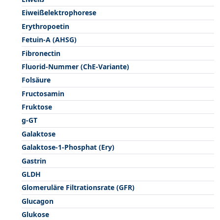
Eiweißelektrophorese
Erythropoetin
Fetuin-A (AHSG)
Fibronectin
Fluorid-Nummer (ChE-Variante)
Folsäure
Fructosamin
Fruktose
g-GT
Galaktose
Galaktose-1-Phosphat (Ery)
Gastrin
GLDH
Glomeruläre Filtrationsrate (GFR)
Glucagon
Glukose