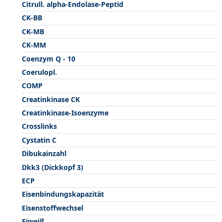
Citrull. alpha-Endolase-Peptid
CK-BB
CK-MB
CK-MM
Coenzym Q - 10
Coerulopl.
COMP
Creatinkinase CK
Creatinkinase-Isoenzyme
Crosslinks
Cystatin C
Dibukainzahl
Dkk3 (Dickkopf 3)
ECP
Eisenbindungskapazität
Eisenstoffwechsel
Eiweiß