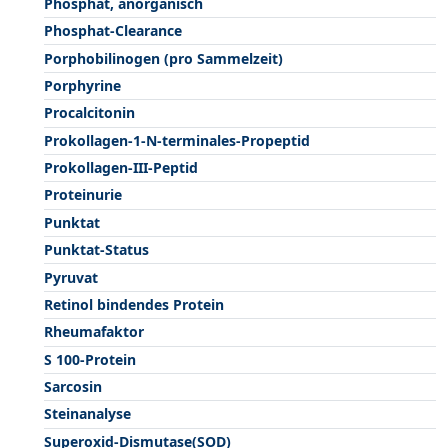
Phosphat, anorganisch
Phosphat-Clearance
Porphobilinogen (pro Sammelzeit)
Porphyrine
Procalcitonin
Prokollagen-1-N-terminales-Propeptid
Prokollagen-III-Peptid
Proteinurie
Punktat
Punktat-Status
Pyruvat
Retinol bindendes Protein
Rheumafaktor
S 100-Protein
Sarcosin
Steinanalyse
Superoxid-Dismutase(SOD)