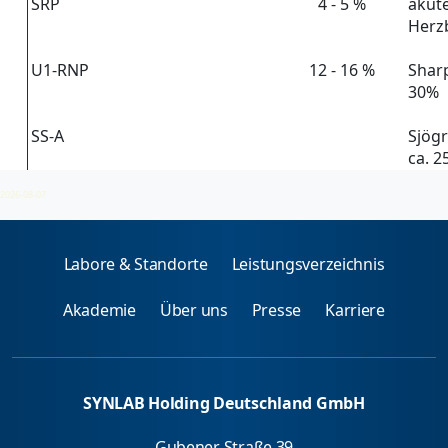
SRP
4 - 5 %
akute
Herz
U1-RNP
12 - 16 %
Sharp
30%
SS-A
Sjögr
ca. 2
2026-08-07
Labore & Standorte
Leistungsverzeichnis
Akademie
Über uns
Presse
Karriere
SYNLAB Holding Deutschland GmbH
Gubener Straße 39