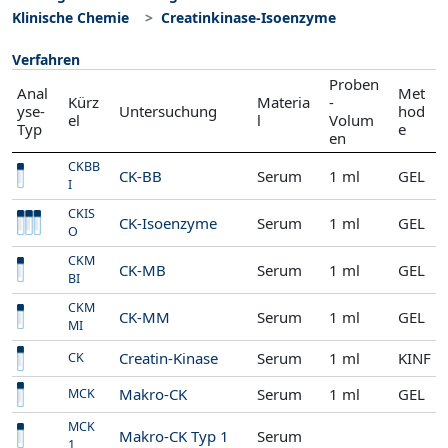
Klinische Chemie
Creatinkinase-Isoenzyme
Verfahren
Proben
Anal
Met
Kürz
Materia
-
yse-
Untersuchung
hod
el
l
Volum
Typ
e
en
CKBB
CK-BB
Serum
1 ml
GEL
I
CKIS
CK-Isoenzyme
Serum
1 ml
GEL
O
CKM
CK-MB
Serum
1 ml
GEL
BI
CKM
CK-MM
Serum
1 ml
GEL
MI
Creatin-Kinase
Serum
1 ml
KINF
CK
Makro-CK
Serum
1 ml
GEL
MCK
MCK
Makro-CK Typ 1
Serum
1