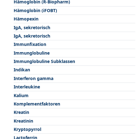
Hämoglobin (R-Biopharm)
Hämoglobin (iFOBT)
Hämopexin
IgA, sekretorisch
IgA, sekretorisch
Immunfixation
Immunglobuline
Immunglobuline Subklassen
Indikan
Interferon gamma
Interleukine
Kalium
Komplementfaktoren
Kreatin
Kreatinin
Kryptopyrrol
Lactoferrin