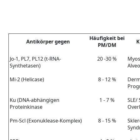
Häufigkeit bei
Antikörper gegen
K
PM/DM
Jo-1, PL7, PL12 (t-RNA-
20 -30 %
Myosi
Synthetasen)
Alveo
Mi-2 (Helicase)
8 - 12 %
Derm
Prog
Ku (DNA-abhängigen
1 - 7 %
SLE/ 
Proteinkinase
Over
Pm-Scl (Exonuklease-Komplex)
8 - 15 %
Skler
Synd