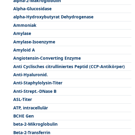
alpha-2-Makroglobulin
Alpha-Glucosidase
alpha-Hydroxybutyrat Dehydrogenase
Ammoniak
Amylase
Amylase-Isoenzyme
Amyloid A
Angiotensin-Converting Enzyme
Anti Cyclisches citrulliniertes Peptid (CCP-Antikörper)
Anti-Hyaluronid.
Anti-Staphylolysin-Titer
Anti-Strept.-DNase B
ASL-Titer
ATP, intracellulär
BCHE Gen
beta-2-Mikroglobulin
Beta-2-Transferrin