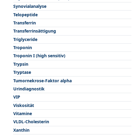
Synovialanalyse
Telopeptide
Transferrin
Transferrinsättigung
Triglyceride
Troponin
Troponin I (high sensitiv)
Trypsin
Tryptase
Tumornekrose-Faktor alpha
Urindiagnostik
VIP
Viskosität
Vitamine
VLDL-Cholesterin
Xanthin