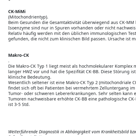
*
CK-MiMi
(Mitochondrientyp).
Beim Gesunden die Gesamtaktivität überwiegend aus CK-MM b
Isoenzyme sind nur in Spuren vorhanden oder nicht nachweis
Relativ häufig werden mit den üblichen immunologischen Tes
gefunden, die nicht zum klinischen Bild passen. Ursache ist 
Makro-CK
.
Die Makro-CK Typ 1 liegt meist als hochmolekularer Komplex
langer HWZ vor und hat die Spezifität CK-BB. Diese Störung is
klinische Bedeutung.
Wesentlich seltener ist eine Makro-CK Typ 2 (mitochondriale C
findet sich oft bei Patienten bei vermehrtem Zelluntergang i
Tumor- oder schweren Lebererkrankungen. Sehr selten kann e
Tumoren nachweisbare erhöhte CK-BB eine pathologische CK-
ist 3-5 Std.
Weiterführende Diagnostik in Abhängigkeit vom Krankheitsbild bz