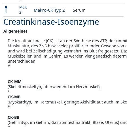
MCK
Makro-CK Typ 2
Serum
2
Creatinkinase-Isoenzyme
Allgemeines
Die Kreatininkinase (CK) ist an der Synthese des ATP, der unm
Muskulatur, des ZNS bzw. vieler proliferierender Gewebe vo
und wird bei Zellschädigung vermehrt ins Blut freigesetzt. Da
Muskelzellen und im Gehirn. Es werden vier genetisch determ
unterschieden:
*
CK-MM
(Skelettmuskeltyp, überwiegend im Herzmuskel),
*
CK-MB
(Myokardtyp, im Herzmuskel, geringe Aktivität aut auch im Ske
*
CK-BB
(Gehirntyp, im Gehirn, Gastrointestinaltrakt, Blase, Uterus) un