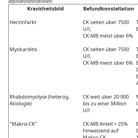
Befundkonstellationen:
Krankheitsbild
Befundkonstellation
Herzinfarkt
CK selten über 7500
U/l,
CK-MB meist über 6%
Myokarditis
CK selten über 7500
U/l,
CK-MB meist über 6%
Rhabdomyolyse (heterog.
CK weit über 20 000
Ätiologie)
bis zu einer Million
U/l
"Makro-CK"
CK-MB Anteil > 25%
hinweisend auf
Makro-CK