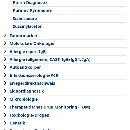
Pterin Diagnostik
Purine / Pyrimidine
Sialinsaeure
Succinylaceton
Tumormarker
Molekulare Onkologie
Allergie (spez. IgE)
Allergie (allgemein, CAST, IgG/IgG4, IgA)
Autoantikörper
Infektionsserologie/PCR
Erregerdirektnachweis
Liquordiagnostik
Mikrobiologie
Therapeutisches Drug Monitoring (TDM)
Toxikologie/Drogen
Genetik