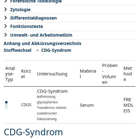
Forensische Toxikologie
Zytologie
Differentialdiagnosen
Funktionsteste
Umwelt- und Arbeitsmedizin
Anhang und Abkürzungsverzeichnis
Stoffwechsel
CDG-Syndrom
Proben
Anal
Met
Kürz
Materia
-
yse-
Untersuchung
hod
el
l
Volum
Typ
e
en
CDG-Syndrom
Auftrennung
FRE
glycosylierten
Serum
MDL
CDGS
Transferrins mittels
EIS
isolektrischer
Fokussierung.
CDG-Syndrom