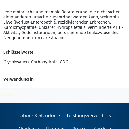
Jede motorische und mentale Retardierung, die nicht sicher
einer anderen Ursache zugeordnet werden kann, weiterhin
Eiweißverlust-Enteropathie, rezidivierenden Erbrechen,
Kardiomyopathie, unklarer Hydrops fetalis, verminderte ATIII-
Aktivität, Gedeihstörungen, persistierende Leukozytose des
Neugeborenen, unklare Anämie.
Schlüsselworte
Glycolysation, Carbohydrate, CDG
Verwendung in
Stoffwechsel
2026-08-08
Labore & Standorte
Leistungsverzeichnis
Akademie
Über uns
Presse
Karriere