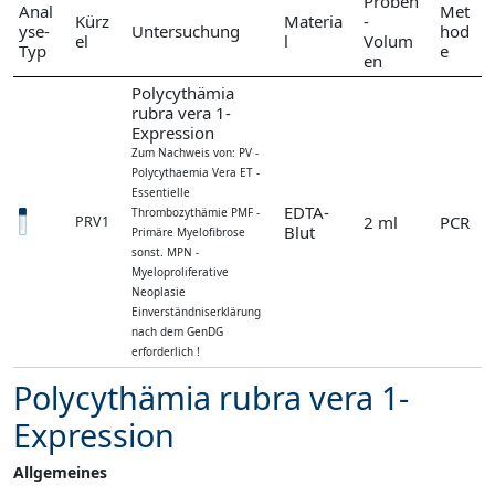
Proben
Anal
Met
Kürz
Materia
-
yse-
Untersuchung
hod
el
l
Volum
Typ
e
en
Polycythämia
rubra vera 1-
Expression
Zum Nachweis von: PV -
Polycythaemia Vera ET -
Essentielle
EDTA-
Thrombozythämie PMF -
2 ml
PCR
PRV1
Blut
Primäre Myelofibrose
sonst. MPN -
Myeloproliferative
Neoplasie
Einverständniserklärung
nach dem GenDG
erforderlich !
Polycythämia rubra vera 1-
Expression
Allgemeines