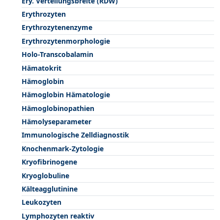
Ery. Verteilungsbreite (RDW)
Erythrozyten
Erythrozytenenzyme
Erythrozytenmorphologie
Holo-Transcobalamin
Hämatokrit
Hämoglobin
Hämoglobin Hämatologie
Hämoglobinopathien
Hämolyseparameter
Immunologische Zelldiagnostik
Knochenmark-Zytologie
Kryofibrinogene
Kryoglobuline
Kälteagglutinine
Leukozyten
Lymphozyten reaktiv