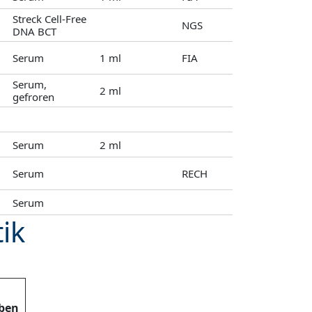
Streck Cell-Free
NGS
DNA BCT
Serum
1 ml
FIA
Serum,
2 ml
gefroren
Serum
2 ml
Serum
RECH
Serum
ik
aben