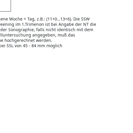
ene Woche + Tag, z.B.: (11+0…13+6). Die SSW
reening im 1.Trimenon ist bei Angabe der NT die
er Sonographie, falls nicht identisch mit dem
alluntersuchung angegeben, muß das
hme hochgerechnet werden.
bei SSL von 45 - 84 mm möglich