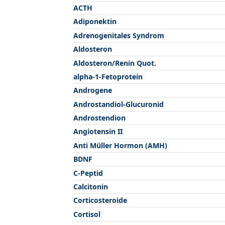
ACTH
Adiponektin
Adrenogenitales Syndrom
Aldosteron
Aldosteron/Renin Quot.
alpha-1-Fetoprotein
Androgene
Androstandiol-Glucuronid
Androstendion
Angiotensin II
Anti Müller Hormon (AMH)
BDNF
C-Peptid
Calcitonin
Corticosteroide
Cortisol