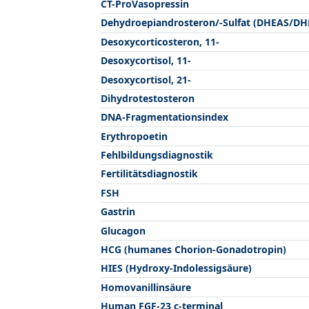
CT-ProVasopressin
Dehydroepiandrosteron/-Sulfat (DHEAS/DH
Desoxycorticosteron, 11-
Desoxycortisol, 11-
Desoxycortisol, 21-
Dihydrotestosteron
DNA-Fragmentationsindex
Erythropoetin
Fehlbildungsdiagnostik
Fertilitätsdiagnostik
FSH
Gastrin
Glucagon
HCG (humanes Chorion-Gonadotropin)
HIES (Hydroxy-Indolessigsäure)
Homovanillinsäure
Human FGF-23 c-terminal