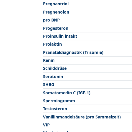
Pregnantriol
Pregnenolon
pro BNP
Progesteron
Proinsulin intakt
Prolaktin
Pränataldiagnostik (Trisomie)
Renin
Schilddrüse
Serotonin
SHBG
Somatomedin C (IGF-1)
Spermiogramm
Testosteron
Vanillinmandelsäure (pro Sammelzeit)
VIP