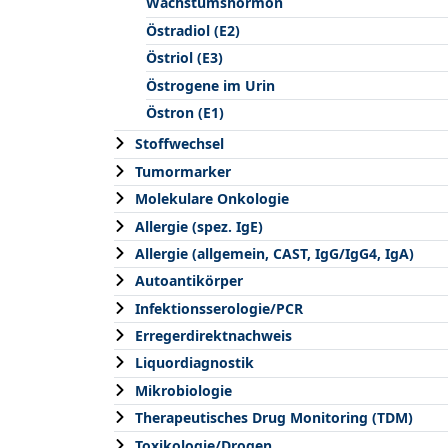
Wachstumshormon
Östradiol (E2)
Östriol (E3)
Östrogene im Urin
Östron (E1)
Stoffwechsel
Tumormarker
Molekulare Onkologie
Allergie (spez. IgE)
Allergie (allgemein, CAST, IgG/IgG4, IgA)
Autoantikörper
Infektionsserologie/PCR
Erregerdirektnachweis
Liquordiagnostik
Mikrobiologie
Therapeutisches Drug Monitoring (TDM)
Toxikologie/Drogen