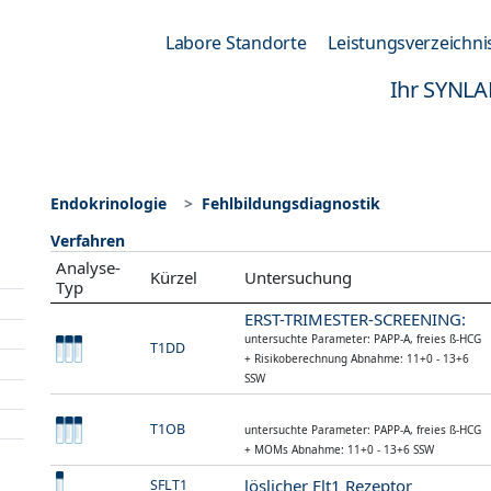
Labore Standorte
Leistungsverzeichni
Ihr SYNLA
Endokrinologie
Fehlbildungsdiagnostik
Verfahren
Analyse-
Kürzel
Untersuchung
Typ
ERST-TRIMESTER-SCREENING:
untersuchte Parameter: PAPP-A, freies ß-HCG
T1DD
+ Risikoberechnung Abnahme: 11+0 - 13+6
SSW
T1OB
untersuchte Parameter: PAPP-A, freies ß-HCG
+ MOMs Abnahme: 11+0 - 13+6 SSW
löslicher Flt1 Rezeptor
SFLT1