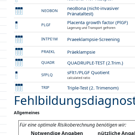
neoBona (nicht-invasiver
NEOBON
Pränataltest)
Placenta growth factor (PlGF)
PLGF
Lagerung und Transport gefroren
Praeeklampsie-Screening
INTPE1M
Präeklampsie
PRAEKL
QUADRUPLE-TEST (2.Trim.)
QUADR
sFlt1/PLGF Quotient
SFPLQ
calculated ratio
Triple-Test (2. Trimenom)
TRIP
Fehlbildungsdiagnost
Allgemeines
Für eine optimale Risikoberechnung benötigen wir:
Notwendige Angaben
nützliche Ang