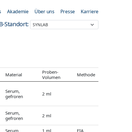
s
Akademie
Über uns
Presse
Karriere
B-Standort:
Proben-
Material
Methode
Volumen
Serum,
2 ml
gefroren
Serum,
2 ml
gefroren
Serum
1 ml
FIA