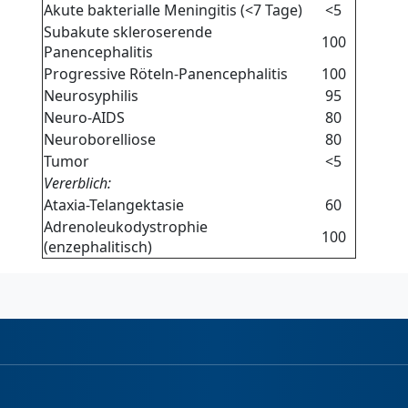
Akute bakterialle Meningitis (<7 Tage)
<5
Subakute skleroserende
100
Panencephalitis
Progressive Röteln-Panencephalitis
100
Neurosyphilis
95
Neuro-AIDS
80
Neuroborelliose
80
Tumor
<5
Vererblich:
Ataxia-Telangektasie
60
Adrenoleukodystrophie
100
(enzephalitisch)