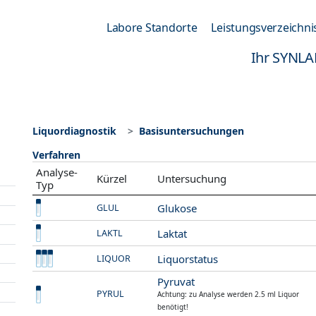
Labore Standorte
Leistungsverzeichni
Ihr SYNLA
Liquordiagnostik
Basisuntersuchungen
Verfahren
Analyse-
Kürzel
Untersuchung
Typ
Glukose
GLUL
Laktat
LAKTL
Liquorstatus
LIQUOR
Pyruvat
PYRUL
Achtung: zu Analyse werden 2.5 ml Liquor
benötigt!