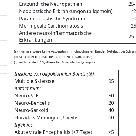
Entzündliche Neuropathien
25
Neoplastische Erkrankungen (allgemein)
<
Paraneoplastische Syndrome
<
Meningeale Carcinomatosis
25
Andere neuroinflammatorische
25
Erkrankungen
(a): normalerweise keine Assoziation mit
oligoclonalen Banden (Artefact bei Schran
(b): selten bei
bioptisch bestätigter Neurosarkoidose;
(
c): auffallende
IgA-Synthese bei Adrenoleukodystrophie.
Inzidenz von oligoklonalen Bands (%):
Multiple Sklerose
95
Autoimmun:
Neuro-SLE
50
Neuro-Behcet's
20
Neuro-Sarkoid
40
Harada's Meningitis, Uveitis
60
Infektiös:
Akute virale Encephalitis (<7 Tage)
<5