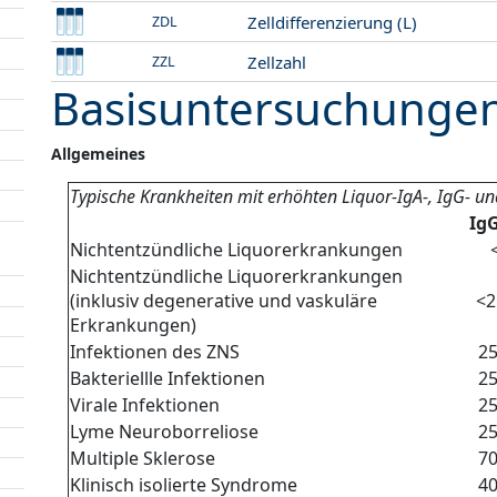
Zelldifferenzierung (L)
ZDL
Zellzahl
ZZL
Basisuntersuchunge
Allgemeines
Typische Krankheiten mit erhöhten Liquor-IgA-, IgG- un
IgG
Nichtentzündliche Liquorerkrankungen
Nichtentzündliche Liquorerkrankungen
(inklusiv degenerative und vaskuläre
<2
Erkrankungen)
Infektionen des ZNS
25
Bakteriellle Infektionen
25
Virale Infektionen
25
Lyme Neuroborreliose
25
Multiple Sklerose
70
Klinisch isolierte Syndrome
40