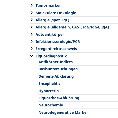
Tumormarker
Molekulare Onkologie
Allergie (spez. IgE)
Allergie (allgemein, CAST, IgG/IgG4, IgA)
Autoantikörper
Infektionsserologie/PCR
Erregerdirektnachweis
Liquordiagnostik
Antikörper-Indices
Basisuntersuchungen
Demenz-Abklärung
Encephalitis
Hypocretin
Liquorrhoe-Abklärung
Neurochemie
Neurodegenerative Marker