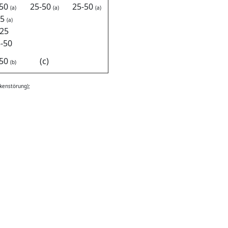
-50
25-50
25-50
(a)
(a)
(a)
25
(a)
25
-50
-50
(c)
(b)
kenstörung);