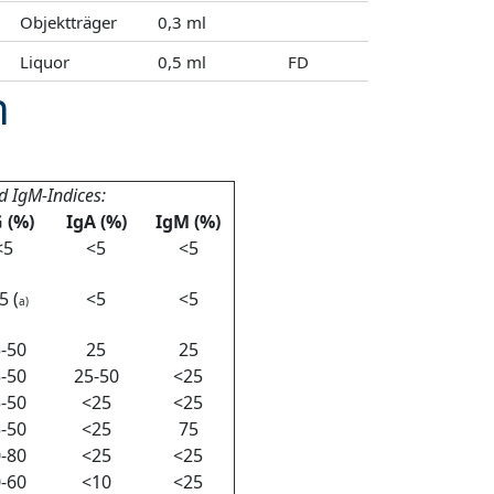
Objektträger
0,3 ml
Liquor
0,5 ml
FD
n
d IgM-Indices:
 (%)
IgA (%)
IgM (%)
<5
<5
<5
5 (
<5
<5
a)
-50
25
25
-50
25-50
<25
-50
<25
<25
-50
<25
75
-80
<25
<25
-60
<10
<25