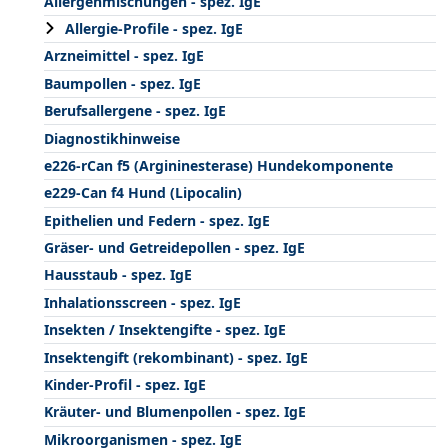
Allergenmischungen - spez. IgE
Allergie-Profile - spez. IgE
Arzneimittel - spez. IgE
Baumpollen - spez. IgE
Berufsallergene - spez. IgE
Diagnostikhinweise
e226-rCan f5 (Argininesterase) Hundekomponente
e229-Can f4 Hund (Lipocalin)
Epithelien und Federn - spez. IgE
Gräser- und Getreidepollen - spez. IgE
Hausstaub - spez. IgE
Inhalationsscreen - spez. IgE
Insekten / Insektengifte - spez. IgE
Insektengift (rekombinant) - spez. IgE
Kinder-Profil - spez. IgE
Kräuter- und Blumenpollen - spez. IgE
Mikroorganismen - spez. IgE