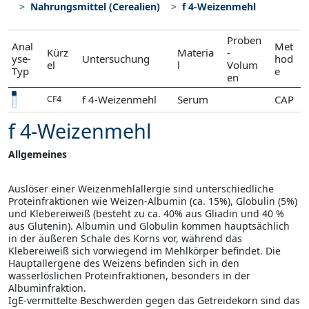
Nahrungsmittel (Cerealien)
f 4-Weizenmehl
Proben
Anal
Met
Kürz
Materia
-
yse-
Untersuchung
hod
el
l
Volum
Typ
e
en
f 4-Weizenmehl
Serum
CAP
CF4
f 4-Weizenmehl
Allgemeines
Auslöser einer Weizenmehlallergie sind unterschiedliche
Proteinfraktionen wie Weizen-Albumin (ca. 15%), Globulin (5%)
und Klebereiweiß (besteht zu ca. 40% aus Gliadin und 40 %
aus Glutenin). Albumin und Globulin kommen hauptsächlich
in der äußeren Schale des Korns vor, während das
Klebereiweiß sich vorwiegend im Mehlkörper befindet. Die
Hauptallergene des Weizens befinden sich in den
wasserlöslichen Proteinfraktionen, besonders in der
Albuminfraktion.
IgE-vermittelte Beschwerden gegen das Getreidekorn sind das