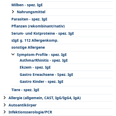
Milben - spez. IgE
Nahrungsmittel
Parasiten - spez. IgE
Pflanzen (rekombinant/nativ)
Serum- und Kotproteine - spez. IgE
sIgE g. 112 Allergenkomp.
sonstige Allergene
Symptom-Profile - spez. IgE
Asthma/Rhinitis - spez. IgE
Ekzem - spez. IgE
Gastro Erwachsene - Spez. IgE
Gastro Kinder - spez. IgE
Tiere - spez. IgE
Allergie (allgemein, CAST, IgG/IgG4, IgA)
Autoantikörper
Infektionsserologie/PCR