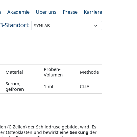
s
Akademie
Über uns
Presse
Karriere
B-Standort:
Proben-
Material
Methode
Volumen
Serum,
1 ml
CLIA
gefroren
llen (C-Zellen) der Schilddrüse gebildet wird. Es
er Osteoklasten und bewirkt eine
Senkung
der