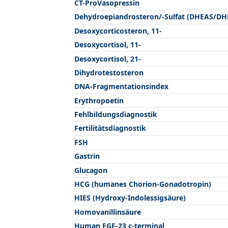
CT-ProVasopressin
Dehydroepiandrosteron/-Sulfat (DHEAS/DH
Desoxycorticosteron, 11-
Desoxycortisol, 11-
Desoxycortisol, 21-
Dihydrotestosteron
DNA-Fragmentationsindex
Erythropoetin
Fehlbildungsdiagnostik
Fertilitätsdiagnostik
FSH
Gastrin
Glucagon
HCG (humanes Chorion-Gonadotropin)
HIES (Hydroxy-Indolessigsäure)
Homovanillinsäure
Human FGF-23 c-terminal