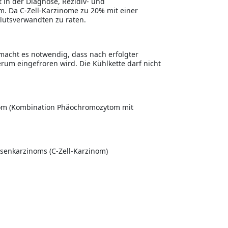
 in der Diagnose, Re­zidiv- und
. Da C-Zell-Karzinome zu 20% mit einer
Blutsverwandten zu raten.
 macht es notwendig, dass nach erfolgter
rum eingefroren wird. Die Kühlkette darf nicht
rom (Kombination Phäochromozytom mit
senkarzinoms (C-Zell-Karzinom)