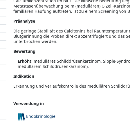
Calciumkonzentration im Blut. Die klinische Bedeutung liegt
Metastasenüberwachung beim (medullären) C-Zell-Karzinom
familiären Häufung auftreten, ist zu einem Screening von 
Präanalyse
Die geringe Stabilität des Calcitonins bei Raumtemperatur
Blutgerinnung die Proben direkt abzentrifugiert und das Se
unterbrochen werden.
Bewertung
Erhöht
: medulläres Schilddrüsenkarzinom, Sipple-Synd
medullärem Schilddrüsenkarzinom).
Indikation
Erkennung und Verlaufskontrolle des medullären Schilddrü
Verwendung in
Endokrinologie