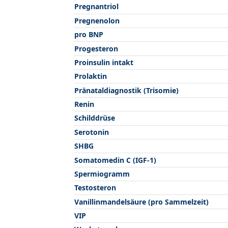
Pregnantriol
Pregnenolon
pro BNP
Progesteron
Proinsulin intakt
Prolaktin
Pränataldiagnostik (Trisomie)
Renin
Schilddrüse
Serotonin
SHBG
Somatomedin C (IGF-1)
Spermiogramm
Testosteron
Vanillinmandelsäure (pro Sammelzeit)
VIP