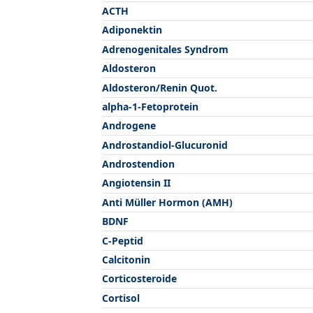
ACTH
Adiponektin
Adrenogenitales Syndrom
Aldosteron
Aldosteron/Renin Quot.
alpha-1-Fetoprotein
Androgene
Androstandiol-Glucuronid
Androstendion
Angiotensin II
Anti Müller Hormon (AMH)
BDNF
C-Peptid
Calcitonin
Corticosteroide
Cortisol