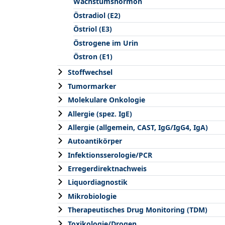
Wachstumshormon
Östradiol (E2)
Östriol (E3)
Östrogene im Urin
Östron (E1)
Stoffwechsel
Tumormarker
Molekulare Onkologie
Allergie (spez. IgE)
Allergie (allgemein, CAST, IgG/IgG4, IgA)
Autoantikörper
Infektionsserologie/PCR
Erregerdirektnachweis
Liquordiagnostik
Mikrobiologie
Therapeutisches Drug Monitoring (TDM)
Toxikologie/Drogen