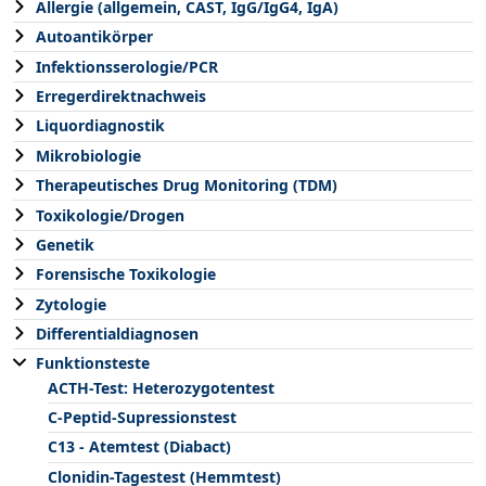
Allergie (allgemein, CAST, IgG/IgG4, IgA)
Autoantikörper
Infektionsserologie/PCR
Erregerdirektnachweis
Liquordiagnostik
Mikrobiologie
Therapeutisches Drug Monitoring (TDM)
Toxikologie/Drogen
Genetik
Forensische Toxikologie
Zytologie
Differentialdiagnosen
Funktionsteste
ACTH-Test: Heterozygotentest
C-Peptid-Supressionstest
C13 - Atemtest (Diabact)
Clonidin-Tagestest (Hemmtest)