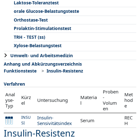
Laktose-Toleranztest
orale Glucose-Belastungsteste
Orthostase-Test
Prolaktin-Stimulationstest
TRH - TEST (ss)
Xylose-Belastungstest
Umwelt- und Arbeitsmedizin
Anhang und Abkürzungsverzeichnis
Funktionsteste
Insulin-Resistenz
Verfahren
Proben
Anal
Met
Kürz
Materia
-
yse-
Untersuchung
hod
el
l
Volum
Typ
e
en
Insulin-
REC
INSU
Serum
Sensivitätsindex
H
SI
Insulin-Resistenz