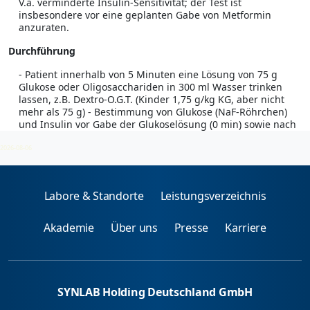
V.a. verminderte Insulin-Sensitivität; der Test ist
insbesondere vor eine geplanten Gabe von Metformin
anzuraten.
Durchführung
- Patient innerhalb von 5 Minuten eine Lösung von 75 g
Glukose oder Oligosacchariden in 300 ml Wasser trinken
lassen, z.B. Dextro-O.G.T. (Kinder 1,75 g/kg KG, aber nicht
mehr als 75 g) - Bestimmung von Glukose (NaF-Röhrchen)
und Insulin vor Gabe der Glukoselösung (0 min) sowie nach
60 min und 120 min (30 und 90 min fakultativ).
2026-08-06
Labore & Standorte
Leistungsverzeichnis
Akademie
Über uns
Presse
Karriere
SYNLAB Holding Deutschland GmbH