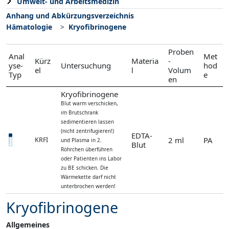
Umwelt- und Arbeitsmedizin
Anhang und Abkürzungsverzeichnis
Hämatologie
Kryofibrinogene
Proben
Anal
Met
Kürz
Materia
-
yse-
Untersuchung
hod
el
l
Volum
Typ
e
en
Kryofibrinogene
Blut warm verschicken,
im Brutschrank
sedimentieren lassen
(nicht zentrifugieren!)
EDTA-
2 ml
PA
KRFI
und Plasma in 2.
Blut
Röhrchen überführen
oder Patienten ins Labor
zu BE schicken. Die
Wärmekette darf nicht
unterbrochen werden!
Kryofibrinogene
Allgemeines