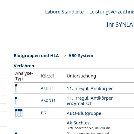
Labore Standorte
Leistungsverzeichni
Ihr SYNLA
Blutgruppen und HLA
AB0-System
Verfahren
Analyse-
Kürzel
Untersuchung
Typ
11. irregul. Antikörper
AKDI11
11. irregul. Antikörper
AKDN11
enzymatisch
ABO-Blutgruppe
BG
Ak-Suchtest
Bitte beachten Sie, daß für die
Blutgruppenbestimmung und