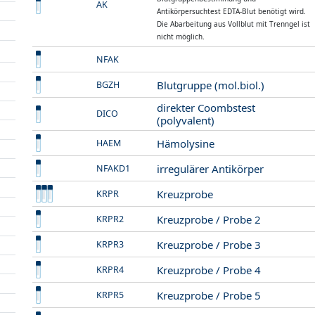
AK
Antikörpersuchtest EDTA-Blut benötigt wird.
Die Abarbeitung aus Vollblut mit Trenngel ist
nicht möglich.
NFAK
Blutgruppe (mol.biol.)
BGZH
direkter Coombstest
DICO
(polyvalent)
Hämolysine
HAEM
irregulärer Antikörper
NFAKD1
Kreuzprobe
KRPR
Kreuzprobe / Probe 2
KRPR2
Kreuzprobe / Probe 3
KRPR3
Kreuzprobe / Probe 4
KRPR4
Kreuzprobe / Probe 5
KRPR5