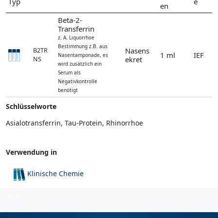
Typ
e
en
Beta-2-
Transferrin
z. A. Liquorrhoe
Bestimmung z.B. aus
Nasens
B2TR
1 ml
IEF
Nasentamponade, es
ekret
NS
wird zusätzlich ein
Serum als
Negativkontrolle
benötigt
Schlüsselworte
Asialotransferrin, Tau-Protein, Rhinorrhoe
Verwendung in
Klinische Chemie
Liquorrhoe-Abklärung
2026-08-05