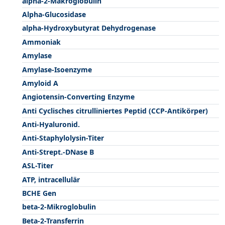
alpha-2-Makroglobulin
Alpha-Glucosidase
alpha-Hydroxybutyrat Dehydrogenase
Ammoniak
Amylase
Amylase-Isoenzyme
Amyloid A
Angiotensin-Converting Enzyme
Anti Cyclisches citrulliniertes Peptid (CCP-Antikörper)
Anti-Hyaluronid.
Anti-Staphylolysin-Titer
Anti-Strept.-DNase B
ASL-Titer
ATP, intracellulär
BCHE Gen
beta-2-Mikroglobulin
Beta-2-Transferrin