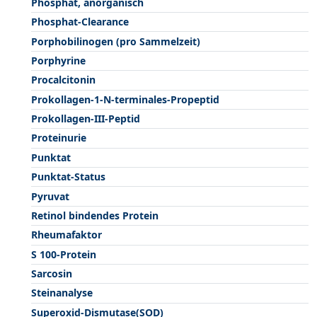
Phosphat, anorganisch
Phosphat-Clearance
Porphobilinogen (pro Sammelzeit)
Porphyrine
Procalcitonin
Prokollagen-1-N-terminales-Propeptid
Prokollagen-III-Peptid
Proteinurie
Punktat
Punktat-Status
Pyruvat
Retinol bindendes Protein
Rheumafaktor
S 100-Protein
Sarcosin
Steinanalyse
Superoxid-Dismutase(SOD)