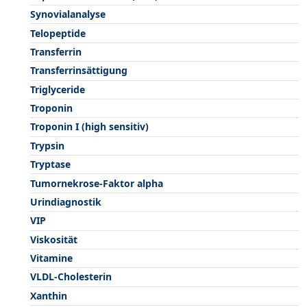
Synovialanalyse
Telopeptide
Transferrin
Transferrinsättigung
Triglyceride
Troponin
Troponin I (high sensitiv)
Trypsin
Tryptase
Tumornekrose-Faktor alpha
Urindiagnostik
VIP
Viskosität
Vitamine
VLDL-Cholesterin
Xanthin