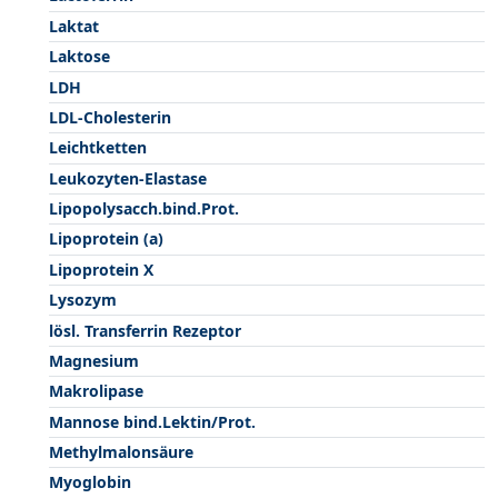
Laktat
Laktose
LDH
LDL-Cholesterin
Leichtketten
Leukozyten-Elastase
Lipopolysacch.bind.Prot.
Lipoprotein (a)
Lipoprotein X
Lysozym
lösl. Transferrin Rezeptor
Magnesium
Makrolipase
Mannose bind.Lektin/Prot.
Methylmalonsäure
Myoglobin