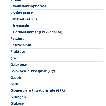
Eiweißelektrophorese
Erythropoetin
Fetuin-A (AHSG)
Fibronectin
Fluorid-Nummer (ChE-Variante)
Folsäure
Fructosamin
Fruktose
g-GT
Galaktose
Galaktose-1-Phosphat (Ery)
Gastrin
GLDH
Glomeruläre Filtrationsrate (GFR)
Glucagon
Glukose