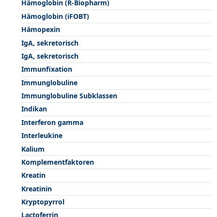
Hämoglobin (R-Biopharm)
Hämoglobin (iFOBT)
Hämopexin
IgA, sekretorisch
IgA, sekretorisch
Immunfixation
Immunglobuline
Immunglobuline Subklassen
Indikan
Interferon gamma
Interleukine
Kalium
Komplementfaktoren
Kreatin
Kreatinin
Kryptopyrrol
Lactoferrin