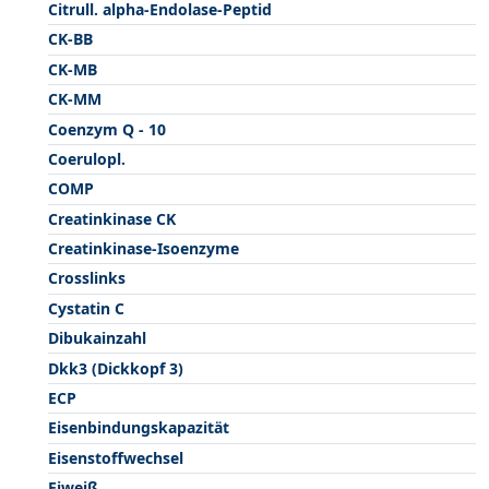
Citrull. alpha-Endolase-Peptid
CK-BB
CK-MB
CK-MM
Coenzym Q - 10
Coerulopl.
COMP
Creatinkinase CK
Creatinkinase-Isoenzyme
Crosslinks
Cystatin C
Dibukainzahl
Dkk3 (Dickkopf 3)
ECP
Eisenbindungskapazität
Eisenstoffwechsel
Eiweiß