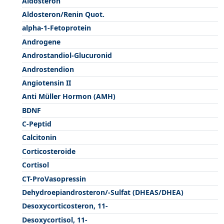
Aldosteron
Aldosteron/Renin Quot.
alpha-1-Fetoprotein
Androgene
Androstandiol-Glucuronid
Androstendion
Angiotensin II
Anti Müller Hormon (AMH)
BDNF
C-Peptid
Calcitonin
Corticosteroide
Cortisol
CT-ProVasopressin
Dehydroepiandrosteron/-Sulfat (DHEAS/DHEA)
Desoxycorticosteron, 11-
Desoxycortisol, 11-