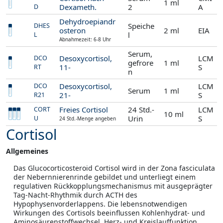
1 ml
Dexameth.
2
A
D
Dehydroepiandr
Speiche
DHES
osteron
2 ml
EIA
l
L
Abnahmezeit: 6-8 Uhr
Serum,
Desoxycortisol,
LCM
DCO
gefrore
1 ml
11-
S
RT
n
Desoxycortisol,
LCM
DCO
Serum
1 ml
21-
S
R21
Freies Cortisol
24 Std.-
LCM
CORT
10 ml
Urin
S
U
24 Std.-Menge angeben
Cortisol
Allgemeines
Das Glucocorticosteroid Cortisol wird in der Zona fasciculata
der Nebernnierenrinde gebildet und unterliegt einem
regulativen Rückkopplungsmechanismus mit ausgeprägter
Tag-Nacht-Rhythmik durch ACTH des
Hypophysenvorderlappens. Die lebensnotwendigen
Wirkungen des Cortisols beeinflussen Kohlenhydrat- und
Aminosäurenstoffwechsel, Herz- und Kreislauffunktion