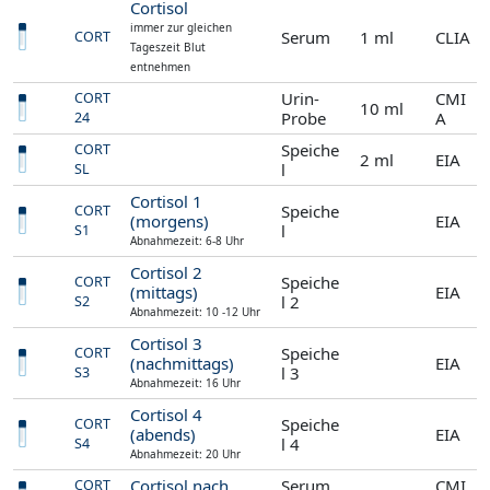
Cortisol
immer zur gleichen
Serum
1 ml
CLIA
CORT
Tageszeit Blut
entnehmen
Urin-
CMI
CORT
10 ml
Probe
A
24
Speiche
CORT
2 ml
EIA
l
SL
Cortisol 1
Speiche
CORT
(morgens)
EIA
l
S1
Abnahmezeit: 6-8 Uhr
Cortisol 2
Speiche
CORT
(mittags)
EIA
l 2
S2
Abnahmezeit: 10 -12 Uhr
Cortisol 3
Speiche
CORT
(nachmittags)
EIA
l 3
S3
Abnahmezeit: 16 Uhr
Cortisol 4
Speiche
CORT
(abends)
EIA
l 4
S4
Abnahmezeit: 20 Uhr
Cortisol nach
Serum
CMI
CORT