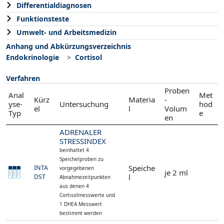
Differentialdiagnosen
Funktionsteste
Umwelt- und Arbeitsmedizin
Anhang und Abkürzungsverzeichnis
Endokrinologie
Cortisol
Verfahren
Proben
Anal
Met
Kürz
Materia
-
yse-
Untersuchung
hod
el
l
Volum
Typ
e
en
ADRENALER
STRESSINDEX
beinhaltet 4
Speichelproben zu
Speiche
INTA
vorgegebenen
je 2 ml
l
DST
Abnahmezeitpunkten
aus denen 4
Cortisolmesswerte und
1 DHEA Messwert
bestimmt werden