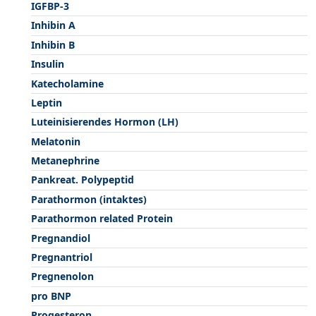
IGFBP-3
Inhibin A
Inhibin B
Insulin
Katecholamine
Leptin
Luteinisierendes Hormon (LH)
Melatonin
Metanephrine
Pankreat. Polypeptid
Parathormon (intaktes)
Parathormon related Protein
Pregnandiol
Pregnantriol
Pregnenolon
pro BNP
Progesteron