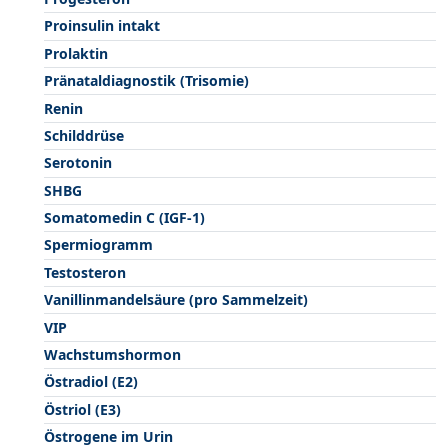
Proinsulin intakt
Prolaktin
Pränataldiagnostik (Trisomie)
Renin
Schilddrüse
Serotonin
SHBG
Somatomedin C (IGF-1)
Spermiogramm
Testosteron
Vanillinmandelsäure (pro Sammelzeit)
VIP
Wachstumshormon
Östradiol (E2)
Östriol (E3)
Östrogene im Urin