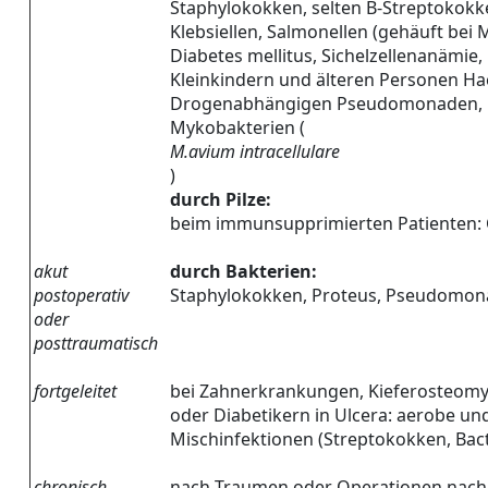
Staphylokokken, selten B-Streptokokke
Klebsiellen, Salmonellen (gehäuft bei
Diabetes mellitus, Sichelzellenanämie, 
Kleinkindern und älteren Personen Ha
Drogenabhängigen Pseudomonaden, b
Mykobakterien (
M.avium intracellulare
)
durch Pilze:
beim immunsupprimierten Patienten: C
akut
durch Bakterien:
postoperativ
Staphylokokken, Proteus, Pseudomona
oder
posttraumatisch
fortgeleitet
bei Zahnerkrankungen, Kieferosteomyeli
oder Diabetikern in Ulcera: aerobe u
Mischinfektionen (Streptokokken, Bac
chronisch
nach Traumen oder Operationen,nac