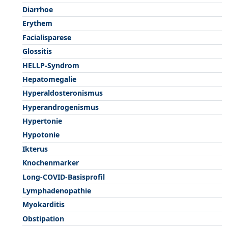
Diarrhoe
Erythem
Facialisparese
Glossitis
HELLP-Syndrom
Hepatomegalie
Hyperaldosteronismus
Hyperandrogenismus
Hypertonie
Hypotonie
Ikterus
Knochenmarker
Long-COVID-Basisprofil
Lymphadenopathie
Myokarditis
Obstipation