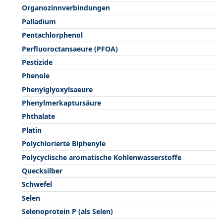
Organozinnverbindungen
Palladium
Pentachlorphenol
Perfluoroctansaeure (PFOA)
Pestizide
Phenole
Phenylglyoxylsaeure
Phenylmerkaptursäure
Phthalate
Platin
Polychlorierte Biphenyle
Polycyclische aromatische Kohlenwasserstoffe
Quecksilber
Schwefel
Selen
Selenoprotein P (als Selen)