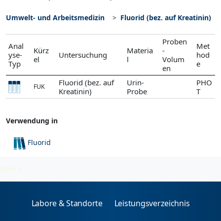
Umwelt- und Arbeitsmedizin
Fluorid (bez. auf Kreatinin)
Proben
Anal
Met
Kürz
Materia
-
yse-
Untersuchung
hod
el
l
Volum
Typ
e
en
Fluorid (bez. auf
Urin-
PHO
FUK
Kreatinin)
Probe
T
Verwendung in
Fluorid
Umwelt- und Arbeitsmedizin
2026-08-05
Labore & Standorte
Leistungsverzeichnis