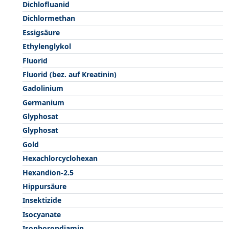
Dichlofluanid
Dichlormethan
Essigsäure
Ethylenglykol
Fluorid
Fluorid (bez. auf Kreatinin)
Gadolinium
Germanium
Glyphosat
Glyphosat
Gold
Hexachlorcyclohexan
Hexandion-2.5
Hippursäure
Insektizide
Isocyanate
Isophorondiamin