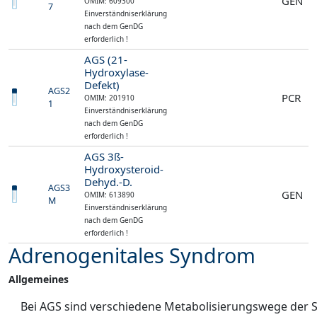
GEN
OMIM: 609300
7
Einverständniserklärung
nach dem GenDG
erforderlich !
AGS (21-
Hydroxylase-
Defekt)
AGS2
PCR
OMIM: 201910
1
Einverständniserklärung
nach dem GenDG
erforderlich !
AGS 3ß-
Hydroxysteroid-
Dehyd.-D.
AGS3
GEN
OMIM: 613890
M
Einverständniserklärung
nach dem GenDG
erforderlich !
Adrenogenitales Syndrom
Allgemeines
Bei AGS sind verschiedene Metabolisierungswege der 