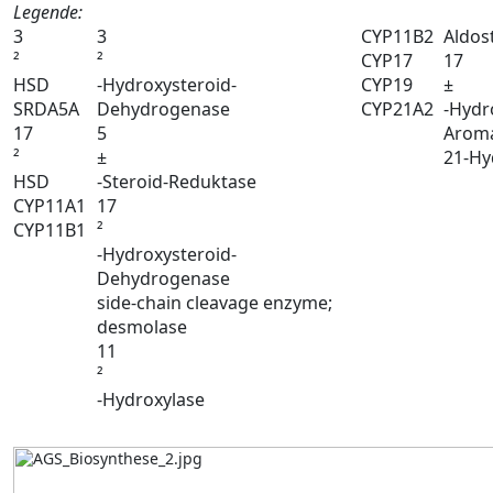
Legende:
3
3
CYP11B2
Aldos
²
²
CYP17
17
HSD
-Hydroxysteroid-
CYP19
±
SRDA5A
Dehydrogenase
CYP21A2
-Hydr
17
5
Arom
²
±
21-Hy
HSD
-Steroid-Reduktase
CYP11A1
17
CYP11B1
²
-Hydroxysteroid-
Dehydrogenase
side-chain cleavage enzyme;
desmolase
11
²
-Hydroxylase