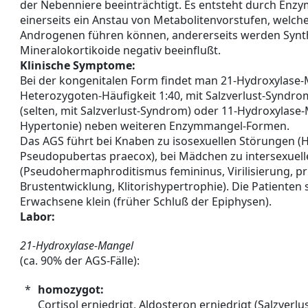
der Nebenniere beeinträchtigt. Es entsteht durch Enzy
einerseits ein Anstau von Metabolitenvorstufen, welc
Androgenen führen können, andererseits werden Syn
Mineralokortikoide negativ beeinflußt.
Klinische Symptome:
Bei der kongenitalen Form findet man 21-Hydroxylase-M
Heterozygoten-Häufigkeit 1:40, mit Salzverlust-Syndro
(selten, mit Salzverlust-Syndrom) oder 11-Hydroxylase-
Hypertonie) neben weiteren Enzymmangel-Formen.
Das AGS führt bei Knaben zu isosexuellen Störungen 
Pseudopubertas praecox), bei Mädchen zu intersexuel
(Pseudohermaphroditismus femininus, Virilisierung, p
Brustentwicklung, Klitorishypertrophie). Die Patienten s
Erwachsene klein (früher Schluß der Epiphysen).
Labor:
21-Hydroxylase-Mangel
(ca. 90% der AGS-Fälle):
*
homozygot:
Cortisol erniedrigt, Aldosteron erniedrigt (Salzverl