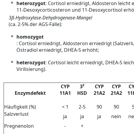
*
heterozygot
: Cortisol erniedrigt, Aldosteron leicht e
11-Desoxycorticosteron und 11-Desoxycortisol erhö
3ß-Hydroxylase-Dehydrogenase-Mangel
(ca. 2-5% der AGS-Fälle):
*
homozygot
: Cortisol erniedrigt, Aldosteron erniedrigt (Salzverl
Östradiol erniedrigt, DHEA-S erhöht;
*
heterozygot
: Cortisol leicht erniedrigt, DHEA-S lei
Virilisierung).
CYP
3²
CYP
CYP
C
Enzymdefekt
11A1
HSD
21A2
21A2
11
Häufigkeit (%)
< 1
2-5
90
90
Salzverlust
ja
ja
ja
nein
ne
Pregnenolon
-
+