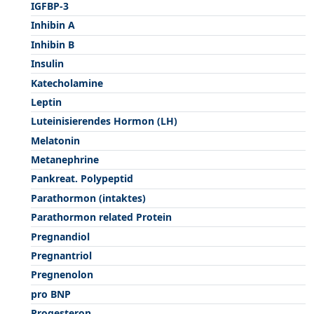
IGFBP-3
Inhibin A
Inhibin B
Insulin
Katecholamine
Leptin
Luteinisierendes Hormon (LH)
Melatonin
Metanephrine
Pankreat. Polypeptid
Parathormon (intaktes)
Parathormon related Protein
Pregnandiol
Pregnantriol
Pregnenolon
pro BNP
Progesteron