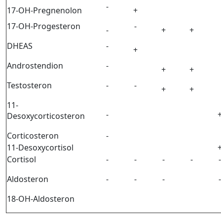
-
17-OH-Pregnenolon
+
17-OH-Progesteron
-
-
+
+
DHEAS
-
+
Androstendion
-
+
+
Testosteron
-
-
+
+
11-
-
Desoxycorticosteron
Corticosteron
-
11-Desoxycortisol
Cortisol
-
-
-
-
-
Aldosteron
-
-
-
-
18-OH-Aldosteron