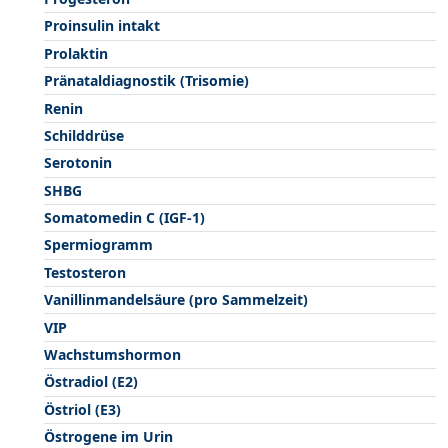
Proinsulin intakt
Prolaktin
Pränataldiagnostik (Trisomie)
Renin
Schilddrüse
Serotonin
SHBG
Somatomedin C (IGF-1)
Spermiogramm
Testosteron
Vanillinmandelsäure (pro Sammelzeit)
VIP
Wachstumshormon
Östradiol (E2)
Östriol (E3)
Östrogene im Urin