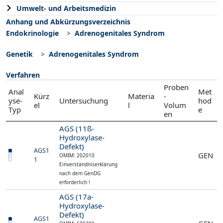
Umwelt- und Arbeitsmedizin
Anhang und Abkürzungsverzeichnis
Endokrinologie
Adrenogenitales Syndrom
Genetik
Adrenogenitales Syndrom
Verfahren
Proben
Anal
Met
Kürz
Materia
-
yse-
Untersuchung
hod
el
l
Volum
Typ
e
en
AGS (11ß-
Hydroxylase-
Defekt)
AGS1
GEN
OMIM: 202010
1
Einverständniserklärung
nach dem GenDG
erforderlich !
AGS (17a-
Hydroxylase-
Defekt)
AGS1