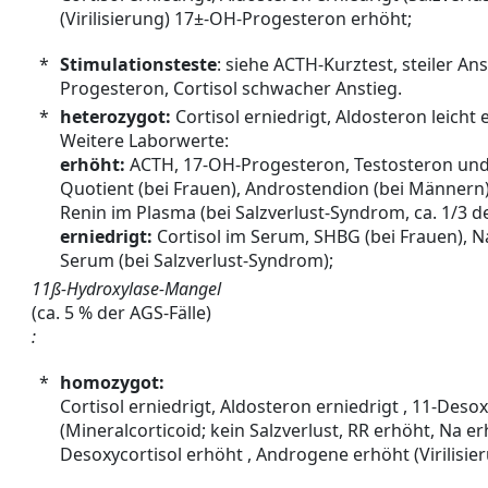
(Virilisierung) 17±-OH-Progesteron erhöht;
*
Stimulationsteste
: siehe ACTH-Kurztest, steiler An
Progesteron, Cortisol schwacher Anstieg.
*
heterozygot:
Cortisol erniedrigt, Aldosteron leicht e
Weitere Laborwerte:
erhöht:
ACTH, 17-OH-Progesteron, Testosteron un
Quotient (bei Frauen), Androstendion (bei Männern
Renin im Plasma (bei Salzverlust-Syndrom, ca. 1/3 der
erniedrigt:
Cortisol im Serum, SHBG (bei Frauen), 
Serum (bei Salzverlust-Syndrom);
11ß-Hydroxylase-Mangel
(ca. 5 % der AGS-Fälle)
:
*
homozygot:
Cortisol erniedrigt, Aldosteron erniedrigt , 11-Deso
(Mineralcorticoid; kein Salzverlust, RR erhöht, Na erh
Desoxycortisol erhöht , Androgene erhöht (Virilisier