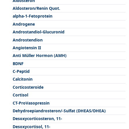
Aldosteron
Aldosteron/Renin Quot.
alpha-1-Fetoprotein
Androgene
Androstandiol-Glucuronid
Androstendion
Angiotensin II
Anti Müller Hormon (AMH)
BDNF
C-Peptid
Calcitonin
Corticosteroide
Cortisol
CT-ProVasopressin
Dehydroepiandrosteron/-Sulfat (DHEAS/DHEA)
Desoxycorticosteron, 11-
Desoxycortisol, 11-