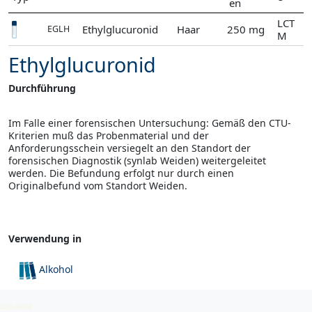
en
LCT
Ethylglucuronid
Haar
250 mg
EGLH
M
Ethylglucuronid
Durchführung
Im Falle einer forensischen Untersuchung: Gemäß den CTU-
Kriterien muß das Probenmaterial und der
Anforderungsschein versiegelt an den Standort der
forensischen Diagnostik (synlab Weiden) weitergeleitet
werden. Die Befundung erfolgt nur durch einen
Originalbefund vom Standort Weiden.
Verwendung in
Alkohol
Forensische Toxikologie
2026-08-08