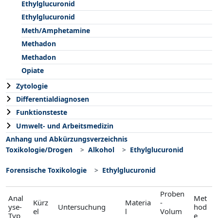
Ethylglucuronid
Ethylglucuronid
Meth/Amphetamine
Methadon
Methadon
Opiate
Zytologie
Differentialdiagnosen
Funktionsteste
Umwelt- und Arbeitsmedizin
Anhang und Abkürzungsverzeichnis
Toxikologie/Drogen
Alkohol
Ethylglucuronid
Forensische Toxikologie
Ethylglucuronid
Proben
Anal
Met
Kürz
Materia
-
yse-
Untersuchung
hod
el
l
Volum
Typ
e