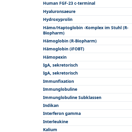
Human FGF-23 c-terminal
Hyaluronsaeure
Hydroxyprolin
Hämo/Haptoglobin -Komplex im Stuhl (R-
Biopharm)
Hämoglobin (R-Biopharm)
Hämoglobin (iFOBT)
Hämopexin
IgA, sekretorisch
IgA, sekretorisch
Immunfixation
Immunglobuline
Immunglobuline Subklassen
Indikan
Interferon gamma
Interleukine
Kalium