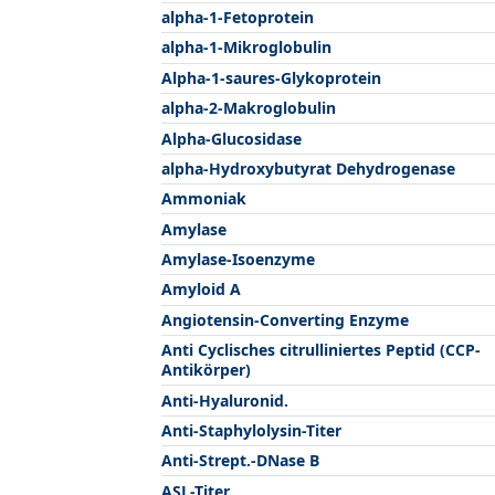
alpha-1-Fetoprotein
alpha-1-Mikroglobulin
Alpha-1-saures-Glykoprotein
alpha-2-Makroglobulin
Alpha-Glucosidase
alpha-Hydroxybutyrat Dehydrogenase
Ammoniak
Amylase
Amylase-Isoenzyme
Amyloid A
Angiotensin-Converting Enzyme
Anti Cyclisches citrulliniertes Peptid (CCP-
Antikörper)
Anti-Hyaluronid.
Anti-Staphylolysin-Titer
Anti-Strept.-DNase B
ASL-Titer