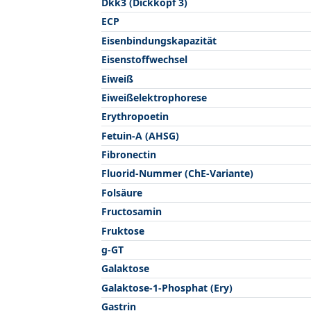
Dkk3 (Dickkopf 3)
ECP
Eisenbindungskapazität
Eisenstoffwechsel
Eiweiß
Eiweißelektrophorese
Erythropoetin
Fetuin-A (AHSG)
Fibronectin
Fluorid-Nummer (ChE-Variante)
Folsäure
Fructosamin
Fruktose
g-GT
Galaktose
Galaktose-1-Phosphat (Ery)
Gastrin