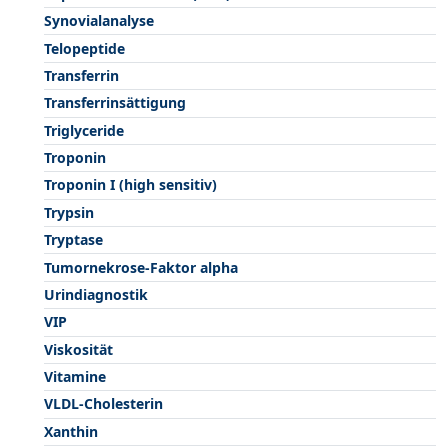
Synovialanalyse
Telopeptide
Transferrin
Transferrinsättigung
Triglyceride
Troponin
Troponin I (high sensitiv)
Trypsin
Tryptase
Tumornekrose-Faktor alpha
Urindiagnostik
VIP
Viskosität
Vitamine
VLDL-Cholesterin
Xanthin