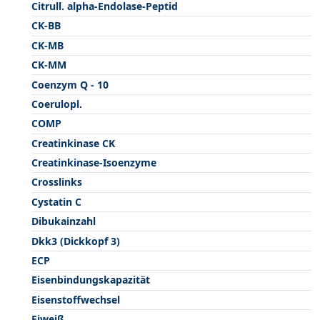
Citrull. alpha-Endolase-Peptid
CK-BB
CK-MB
CK-MM
Coenzym Q - 10
Coerulopl.
COMP
Creatinkinase CK
Creatinkinase-Isoenzyme
Crosslinks
Cystatin C
Dibukainzahl
Dkk3 (Dickkopf 3)
ECP
Eisenbindungskapazität
Eisenstoffwechsel
Eiweiß