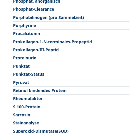
Phosphat, anorganisch
Phosphat-Clearance
Porphobilinogen (pro Sammelzeit)
Porphyrine
Procalcitonin
Prokollagen-1-N-terminales-Propeptid
Prokollagen-III-Peptid
Proteinurie
Punktat
Punktat-Status
Pyruvat
Retinol bindendes Protein
Rheumafaktor
S 100-Protein
Sarcosin
Steinanalyse
Superoxid-Dismutase(SOD)