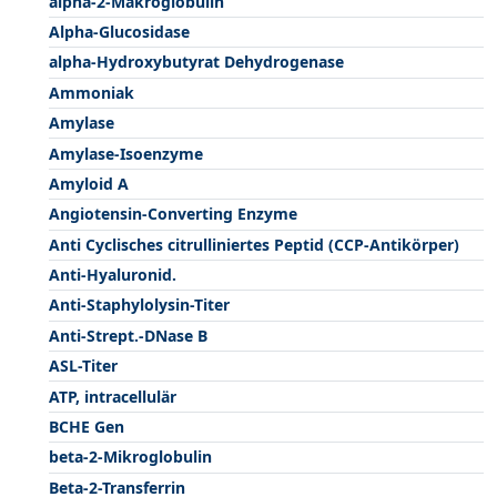
alpha-2-Makroglobulin
Alpha-Glucosidase
alpha-Hydroxybutyrat Dehydrogenase
Ammoniak
Amylase
Amylase-Isoenzyme
Amyloid A
Angiotensin-Converting Enzyme
Anti Cyclisches citrulliniertes Peptid (CCP-Antikörper)
Anti-Hyaluronid.
Anti-Staphylolysin-Titer
Anti-Strept.-DNase B
ASL-Titer
ATP, intracellulär
BCHE Gen
beta-2-Mikroglobulin
Beta-2-Transferrin