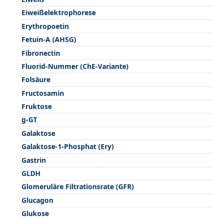
Eiweißelektrophorese
Erythropoetin
Fetuin-A (AHSG)
Fibronectin
Fluorid-Nummer (ChE-Variante)
Folsäure
Fructosamin
Fruktose
g-GT
Galaktose
Galaktose-1-Phosphat (Ery)
Gastrin
GLDH
Glomeruläre Filtrationsrate (GFR)
Glucagon
Glukose