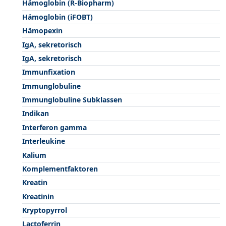
Hämoglobin (R-Biopharm)
Hämoglobin (iFOBT)
Hämopexin
IgA, sekretorisch
IgA, sekretorisch
Immunfixation
Immunglobuline
Immunglobuline Subklassen
Indikan
Interferon gamma
Interleukine
Kalium
Komplementfaktoren
Kreatin
Kreatinin
Kryptopyrrol
Lactoferrin