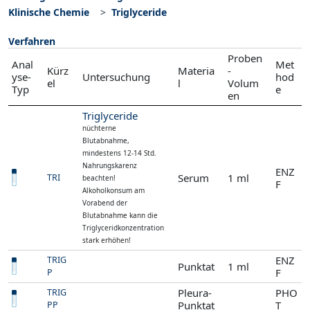
Klinische Chemie
Triglyceride
Verfahren
Proben
Anal
Met
Kürz
Materia
-
yse-
Untersuchung
hod
el
l
Volum
Typ
e
en
Triglyceride
nüchterne
Blutabnahme,
mindestens 12-14 Std.
Nahrungskarenz
ENZ
Serum
1 ml
TRI
beachten!
F
Alkoholkonsum am
Vorabend der
Blutabnahme kann die
Triglyceridkonzentration
stark erhöhen!
ENZ
TRIG
Punktat
1 ml
F
P
Pleura-
PHO
TRIG
Punktat
T
PP