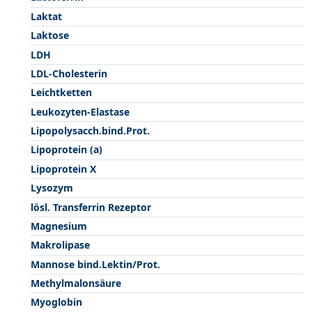
Laktat
Laktose
LDH
LDL-Cholesterin
Leichtketten
Leukozyten-Elastase
Lipopolysacch.bind.Prot.
Lipoprotein (a)
Lipoprotein X
Lysozym
lösl. Transferrin Rezeptor
Magnesium
Makrolipase
Mannose bind.Lektin/Prot.
Methylmalonsäure
Myoglobin