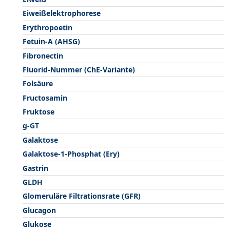
Eiweißelektrophorese
Erythropoetin
Fetuin-A (AHSG)
Fibronectin
Fluorid-Nummer (ChE-Variante)
Folsäure
Fructosamin
Fruktose
g-GT
Galaktose
Galaktose-1-Phosphat (Ery)
Gastrin
GLDH
Glomeruläre Filtrationsrate (GFR)
Glucagon
Glukose