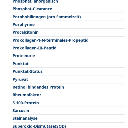
Phosphat, anorganisch
Phosphat-Clearance
Porphobilinogen (pro Sammelzeit)
Porphyrine
Procalcitonin
Prokollagen-1-N-terminales-Propeptid
Prokollagen-III-Peptid
Proteinurie
Punktat
Punktat-Status
Pyruvat
Retinol bindendes Protein
Rheumafaktor
S 100-Protein
Sarcosin
Steinanalyse
Superoxid-Dismutase(SOD)