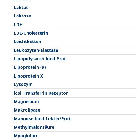
Laktat
Laktose
LDH
LDL-Cholesterin
Leichtketten
Leukozyten-Elastase
Lipopolysacch.bind.Prot.
Lipoprotein (a)
Lipoprotein X
Lysozym
lösl. Transferrin Rezeptor
Magnesium
Makrolipase
Mannose bind.Lektin/Prot.
Methylmalonsäure
Myoglobin