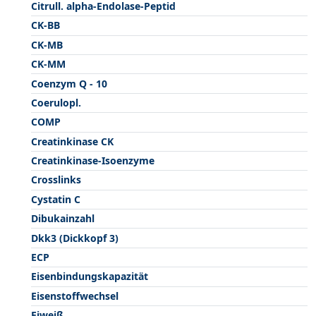
Citrull. alpha-Endolase-Peptid
CK-BB
CK-MB
CK-MM
Coenzym Q - 10
Coerulopl.
COMP
Creatinkinase CK
Creatinkinase-Isoenzyme
Crosslinks
Cystatin C
Dibukainzahl
Dkk3 (Dickkopf 3)
ECP
Eisenbindungskapazität
Eisenstoffwechsel
Eiweiß