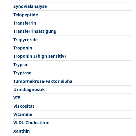
Synovialanalyse
Telopeptide
Transferrin
Transferrinsättigung
Triglyceride
Troponin
Troponin I (high sensitiv)
Trypsin
Tryptase
Tumornekrose-Faktor alpha
Urindiagnostik
VIP
Viskosität
Vitamine
VLDL-Cholesterin
Xanthin