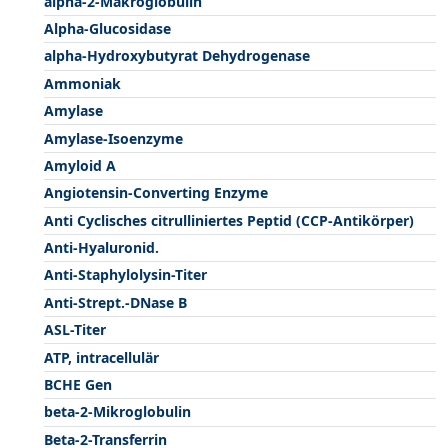
alpha-2-Makroglobulin
Alpha-Glucosidase
alpha-Hydroxybutyrat Dehydrogenase
Ammoniak
Amylase
Amylase-Isoenzyme
Amyloid A
Angiotensin-Converting Enzyme
Anti Cyclisches citrulliniertes Peptid (CCP-Antikörper)
Anti-Hyaluronid.
Anti-Staphylolysin-Titer
Anti-Strept.-DNase B
ASL-Titer
ATP, intracellulär
BCHE Gen
beta-2-Mikroglobulin
Beta-2-Transferrin