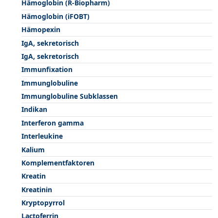
Hämoglobin (R-Biopharm)
Hämoglobin (iFOBT)
Hämopexin
IgA, sekretorisch
IgA, sekretorisch
Immunfixation
Immunglobuline
Immunglobuline Subklassen
Indikan
Interferon gamma
Interleukine
Kalium
Komplementfaktoren
Kreatin
Kreatinin
Kryptopyrrol
Lactoferrin