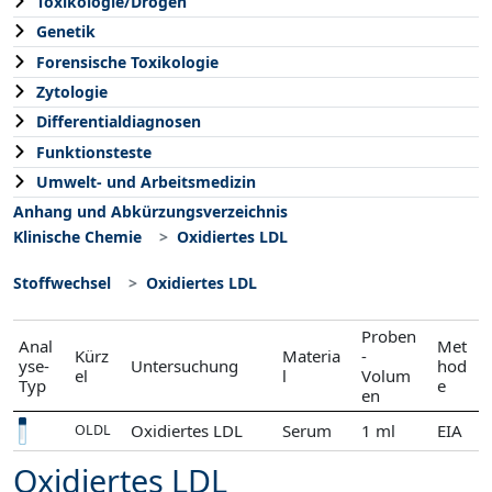
Toxikologie/Drogen
Genetik
Forensische Toxikologie
Zytologie
Differentialdiagnosen
Funktionsteste
Umwelt- und Arbeitsmedizin
Anhang und Abkürzungsverzeichnis
Klinische Chemie
Oxidiertes LDL
Stoffwechsel
Oxidiertes LDL
Proben
Anal
Met
Kürz
Materia
-
yse-
Untersuchung
hod
el
l
Volum
Typ
e
en
Oxidiertes LDL
Serum
1 ml
EIA
OLDL
Oxidiertes LDL