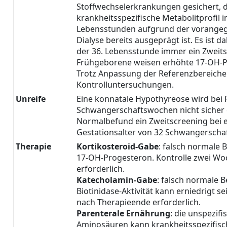
Stoffwechselerkrankungen gesichert, 
krankheitsspezifische Metabolitprofil i
Lebensstunden aufgrund der vorange
Dialyse bereits ausgeprägt ist. Es ist
der 36. Lebensstunde immer ein Zweits
Frühgeborene weisen erhöhte 17-OH-P
Trotz Anpassung der Referenzbereiche 
Kontrolluntersuchungen.
Unreife
Eine konnatale Hypothyreose wird bei
Schwangerschaftswochen nicht sicher e
Normalbefund ein Zweitscreening bei e
Gestationsalter von 32 Schwangerscha
Therapie
Kortikosteroid-Gabe
: falsch normale 
17-OH-Progesteron. Kontrolle zwei W
erforderlich.
Katecholamin-Gabe
: falsch normale 
Biotinidase-Aktivität kann erniedrigt s
nach Therapieende erforderlich.
Parenterale Ernährung
: die unspezif
Aminosäuren kann krankheitsspezifisch