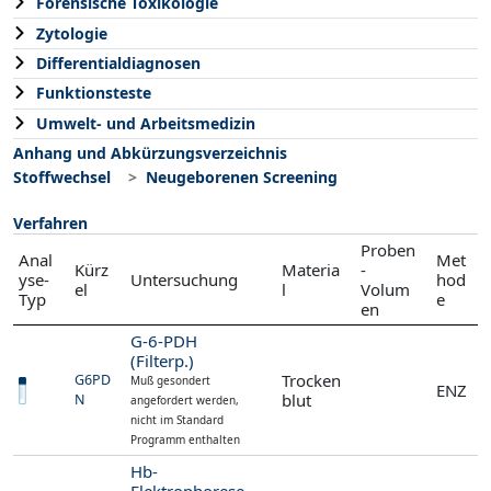
Forensische Toxikologie
Zytologie
Differentialdiagnosen
Funktionsteste
Umwelt- und Arbeitsmedizin
Anhang und Abkürzungsverzeichnis
Stoffwechsel
Neugeborenen Screening
Verfahren
Proben
Anal
Met
Kürz
Materia
-
yse-
Untersuchung
hod
el
l
Volum
Typ
e
en
G-6-PDH
(Filterp.)
Trocken
G6PD
Muß gesondert
ENZ
blut
N
angefordert werden,
nicht im Standard
Programm enthalten
Hb-