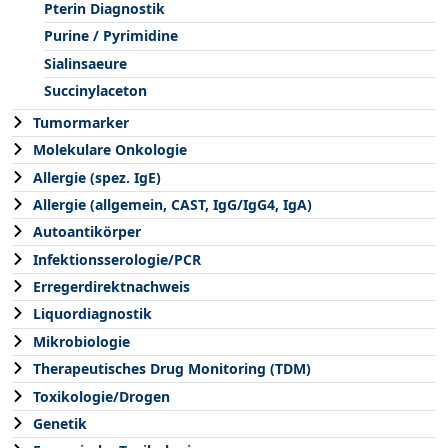
Pterin Diagnostik
Purine / Pyrimidine
Sialinsaeure
Succinylaceton
Tumormarker
Molekulare Onkologie
Allergie (spez. IgE)
Allergie (allgemein, CAST, IgG/IgG4, IgA)
Autoantikörper
Infektionsserologie/PCR
Erregerdirektnachweis
Liquordiagnostik
Mikrobiologie
Therapeutisches Drug Monitoring (TDM)
Toxikologie/Drogen
Genetik