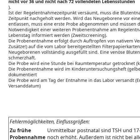
nicht vor 36 und nicht nach 72 vollendeten Lebensstunden
).
Ist der Regelentnahmezeitpunkt versäumt, muss die Blutent
Zeitpunkt nachgeholt werden. Wird das Neugeborene vor ein
entlassen, muss eine erste Probe abgenommen und müssen di
Notwendigkeit einer weiteren Probenentnahme am Regelentn
Lebenstag informiert werden (Zweitscreening).
Die Probenentnahme erfolgt durch Auftropfen von nativem Ve
Zusätze!) auf die vom Labor bereitgestellten Filterpapierkarte
Neugeborenen vollständig ausgefüllt sind. Eine venöse Blute
schmerzhaft.
Die Probe wird eine Stunde bei Raumtemperatur getrocknet (kei
Die Probenentnahme wird im Kinderuntersuchungsheft (gelb
dokumentiert
Die Probe wird am Tag der Entnahme in das Labor versandt 
Versanddatum)
Fehlermöglichkeiten, Einflussgrößen:
Zu frühe
Unmittelbar postnatal sind TSH und 1
Probennahme
noch erhöht. Außerdem ist nicht bei al