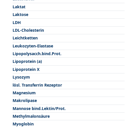
Laktat
Laktose
LDH
LDL-Cholesterin
Leichtketten
Leukozyten-Elastase
Lipopolysacch.bind.Prot.
Lipoprotein (a)
Lipoprotein X
Lysozym
lösl. Transferrin Rezeptor
Magnesium
Makrolipase
Mannose bind.Lektin/Prot.
Methylmalonsäure
Myoglobin