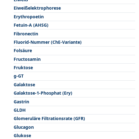
Eiweißelektrophorese
Erythropoetin
Fetuin-A (AHSG)
Fibronectin
Fluorid-Nummer (ChE-Variante)
Folsäure
Fructosamin
Fruktose
g-GT
Galaktose
Galaktose-1-Phosphat (Ery)
Gastrin
GLDH
Glomeruläre Filtrationsrate (GFR)
Glucagon
Glukose