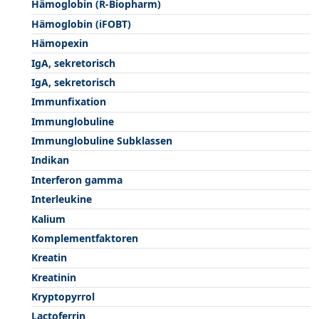
Hämoglobin (R-Biopharm)
Hämoglobin (iFOBT)
Hämopexin
IgA, sekretorisch
IgA, sekretorisch
Immunfixation
Immunglobuline
Immunglobuline Subklassen
Indikan
Interferon gamma
Interleukine
Kalium
Komplementfaktoren
Kreatin
Kreatinin
Kryptopyrrol
Lactoferrin