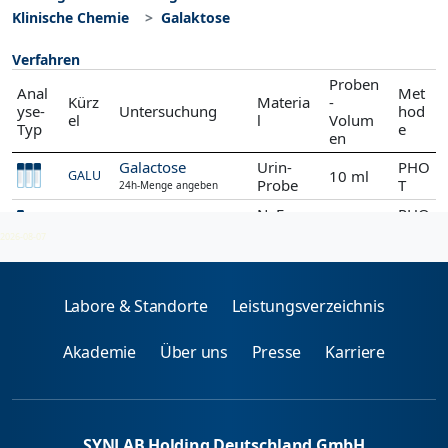
Klinische Chemie
Galaktose
Verfahren
Proben
Anal
Met
Kürz
Materia
-
yse-
Untersuchung
hod
el
l
Volum
Typ
e
en
Galactose
Urin-
PHO
10 ml
GALU
Probe
T
24h-Menge angeben
NaF-
PHO
Galactose, quant.
1 ml
GAL
Blut
T
2026-08-07
Labore & Standorte
Leistungsverzeichnis
Akademie
Über uns
Presse
Karriere
SYNLAB Holding Deutschland GmbH