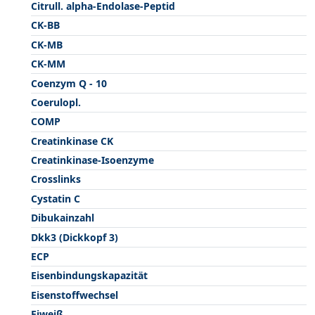
Citrull. alpha-Endolase-Peptid
CK-BB
CK-MB
CK-MM
Coenzym Q - 10
Coerulopl.
COMP
Creatinkinase CK
Creatinkinase-Isoenzyme
Crosslinks
Cystatin C
Dibukainzahl
Dkk3 (Dickkopf 3)
ECP
Eisenbindungskapazität
Eisenstoffwechsel
Eiweiß