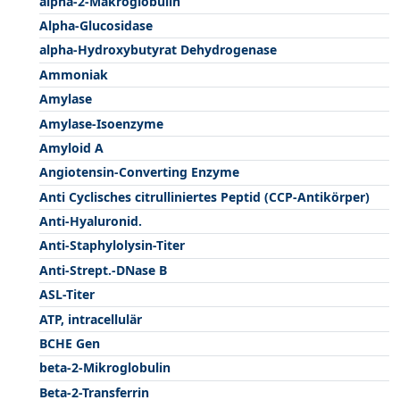
alpha-2-Makroglobulin
Alpha-Glucosidase
alpha-Hydroxybutyrat Dehydrogenase
Ammoniak
Amylase
Amylase-Isoenzyme
Amyloid A
Angiotensin-Converting Enzyme
Anti Cyclisches citrulliniertes Peptid (CCP-Antikörper)
Anti-Hyaluronid.
Anti-Staphylolysin-Titer
Anti-Strept.-DNase B
ASL-Titer
ATP, intracellulär
BCHE Gen
beta-2-Mikroglobulin
Beta-2-Transferrin