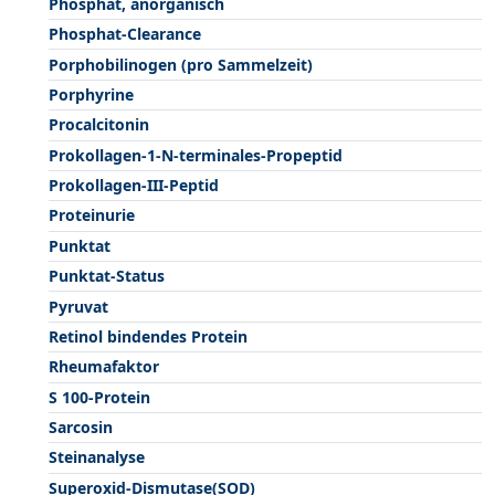
Phosphat, anorganisch
Phosphat-Clearance
Porphobilinogen (pro Sammelzeit)
Porphyrine
Procalcitonin
Prokollagen-1-N-terminales-Propeptid
Prokollagen-III-Peptid
Proteinurie
Punktat
Punktat-Status
Pyruvat
Retinol bindendes Protein
Rheumafaktor
S 100-Protein
Sarcosin
Steinanalyse
Superoxid-Dismutase(SOD)