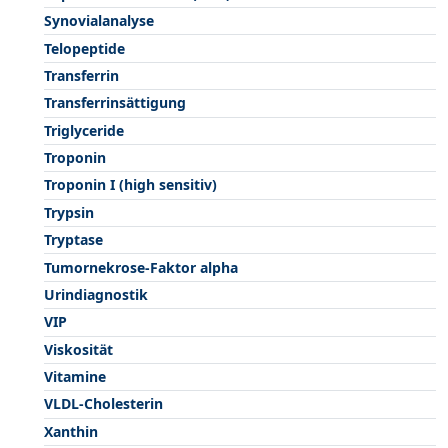
Synovialanalyse
Telopeptide
Transferrin
Transferrinsättigung
Triglyceride
Troponin
Troponin I (high sensitiv)
Trypsin
Tryptase
Tumornekrose-Faktor alpha
Urindiagnostik
VIP
Viskosität
Vitamine
VLDL-Cholesterin
Xanthin