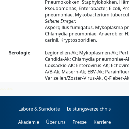
Pneumokokken, Staphylokokken, Hämo
Pseudomonas, Enterobacter, E.coli, Prot
pneumoniae, Mykobacterium tuberculos
Seltene Erreger:
Aspergillus fumigatus, Mykoplasma pn
Chlamydia pneumoniae, Anaerobier, HI
carinii, Kryptosporidien.
Serologie
Legionellen-Ak; Mykoplasmen-Ak; Pertu
Candida-Ak; Chlamydia pneumoniae-Ak
Coxsackie-AK; Enterovirus-AK; Echovir
A/B-Ak; Masern-Ak; EBV-Ak; Parainflue
Varizellen/Zoster-Virus-Ak, Q-Fieber-Ak
2026-08-06
Labore & Standorte
Leistungsverzeichnis
Akademie
Über uns
Presse
Karriere