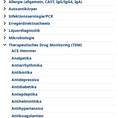
Allergie (allgemein, CAST, IgG/IgG4, IgA)
Autoantikörper
Infektionsserologie/PCR
Erregerdirektnachweis
Liquordiagnostik
Mikrobiologie
Therapeutisches Drug Monitoring (TDM)
ACE-Hemmer
Analgetika
Antiarrhythmika
Antibiotika
Antidepressiva
Antidiabetika
Antiepileptika
Antihelminthika
Antihypertensiva
Antikoagulantien