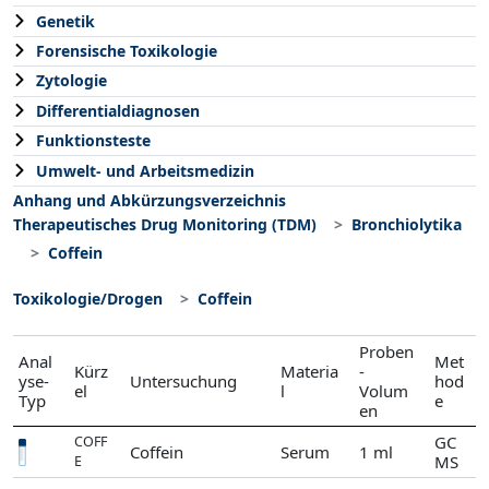
Genetik
Forensische Toxikologie
Zytologie
Differentialdiagnosen
Funktionsteste
Umwelt- und Arbeitsmedizin
Anhang und Abkürzungsverzeichnis
Therapeutisches Drug Monitoring (TDM)
Bronchiolytika
Coffein
Toxikologie/Drogen
Coffein
Proben
Anal
Met
Kürz
Materia
-
yse-
Untersuchung
hod
el
l
Volum
Typ
e
en
GC
COFF
Coffein
Serum
1 ml
MS
E