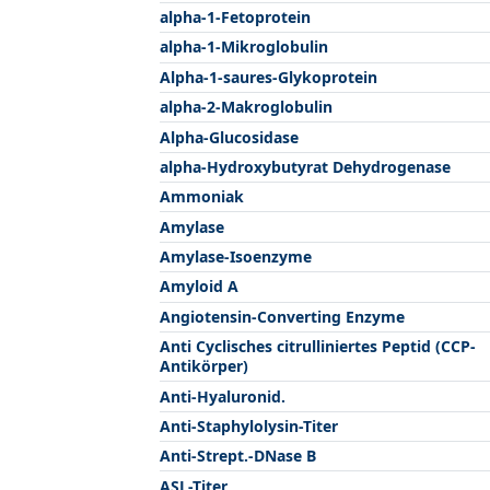
alpha-1-Fetoprotein
alpha-1-Mikroglobulin
Alpha-1-saures-Glykoprotein
alpha-2-Makroglobulin
Alpha-Glucosidase
alpha-Hydroxybutyrat Dehydrogenase
Ammoniak
Amylase
Amylase-Isoenzyme
Amyloid A
Angiotensin-Converting Enzyme
Anti Cyclisches citrulliniertes Peptid (CCP-
Antikörper)
Anti-Hyaluronid.
Anti-Staphylolysin-Titer
Anti-Strept.-DNase B
ASL-Titer