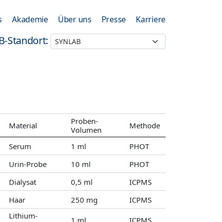
s
Akademie
Über uns
Presse
Karriere
B-Standort:
Proben-
Material
Methode
Volumen
Serum
1 ml
PHOT
Urin-Probe
10 ml
PHOT
Dialysat
0,5 ml
ICPMS
Haar
250 mg
ICPMS
Lithium-
1 ml
ICPMS