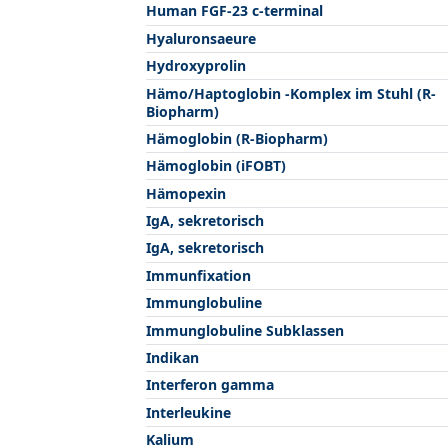
Human FGF-23 c-terminal
Hyaluronsaeure
Hydroxyprolin
Hämo/Haptoglobin -Komplex im Stuhl (R-
Biopharm)
Hämoglobin (R-Biopharm)
Hämoglobin (iFOBT)
Hämopexin
IgA, sekretorisch
IgA, sekretorisch
Immunfixation
Immunglobuline
Immunglobuline Subklassen
Indikan
Interferon gamma
Interleukine
Kalium