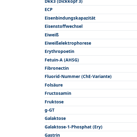
Dkk3 (Dickkopf 3)
ECP
Eisenbindungskapazität
Eisenstoffwechsel
Eiweiß
Eiweißelektrophorese
Erythropoetin
Fetuin-A (AHSG)
Fibronectin
Fluorid-Nummer (ChE-Variante)
Folsäure
Fructosamin
Fruktose
g-GT
Galaktose
Galaktose-1-Phosphat (Ery)
Gastrin