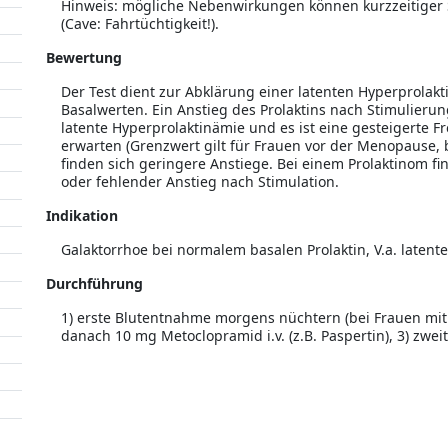
Hinweis: mögliche Nebenwirkungen können kurzzeitiger S
(Cave: Fahrtüchtigkeit!).
Bewertung
Der Test dient zur Abklärung einer latenten Hyperprolak
Basalwerten. Ein Anstieg des Prolaktins nach Stimulierun
latente Hyperprolaktinämie und es ist eine gesteigerte 
erwarten (Grenzwert gilt für Frauen vor der Menopause
finden sich geringere Anstiege. Bei einem Prolaktinom fi
oder fehlender Anstieg nach Stimulation.
Indikation
Galaktorrhoe bei normalem basalen Prolaktin, V.a. latent
Durchführung
1) erste Blutentnahme morgens nüchtern (bei Frauen mit Zy
danach 10 mg Metoclopramid i.v. (z.B. Paspertin), 3) zwei