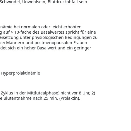
chwindel, Unwohlsein, Blutdruckabfall sein
tinämie bei normalen oder leicht erhöhten
g auf > 10-fache des Basalwertes spricht für eine
Freisetzung unter physiologischen Bedingungen zu
, bei Männern und postmenopausalen Frauen
ndet sich ein hoher Basalwert und ein geringer
e Hyperprolaktinämie
klus in der Mittlutealphase) nicht vor 8 Uhr, 2)
te Blutentnahme nach 25 min. (Prolaktin).