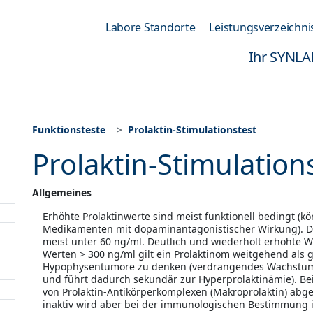
Labore Standorte
Leistungsverzeichni
Ihr SYNLA
Funktionsteste
Prolaktin-Stimulationstest
Prolaktin-Stimulation
Allgemeines
Erhöhte Prolaktinwerte sind meist funktionell bedingt (kö
Medikamenten mit dopamin­antagonistischer Wirkung). Di
meist unter 60 ng/ml. Deutlich und wiederholt erhöhte We
Werten > 300 ng/ml gilt ein Prolaktinom weitgehend als ge
Hypophysentumore zu denken (verdrängendes Wachstum
und führt dadurch sekundär zur Hyperprolaktinämie). Bei
von Prolaktin-Antikörperkomplexen (Makroprolaktin) abge
inaktiv wird aber bei der immuno­logischen Bestimmung in 