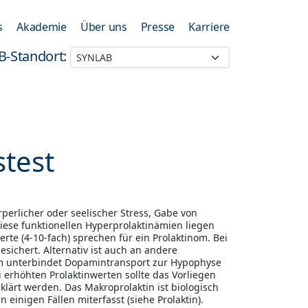
s
Akademie
Über uns
Presse
Karriere
B-Standort:
stest
rperlicher oder seelischer Stress, Gabe von
ese funktionellen Hyperprolaktinämien liegen
rte (4-10-fach) sprechen für ein Prolaktinom. Bei
sichert. Alternativ ist auch an andere
 unterbindet Dopamintransport zur Hypophyse
 erhöhten Prolaktinwerten sollte das Vorliegen
klärt werden. Das Makroprolaktin ist biologisch
einigen Fällen miterfasst (siehe Prolaktin).