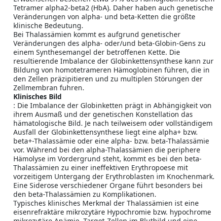
Tetramer alpha2-beta2 (HbA). Daher haben auch genetische
Veränderungen von alpha- und beta-Ketten die größte
klinische Bedeutung.
Bei Thalassämien kommt es aufgrund genetischer
Veränderungen des alpha- oder/und beta-Globin-Gens zu
einem Synthesemangel der betroffenen Kette. Die
resultierende Imbalance der Globinkettensynthese kann zur
Bildung von homotetrameren Hämoglobinen führen, die in
den Zellen präzipitieren und zu multiplen Störungen der
Zellmembran fuhren.
Klinisches Bild
: Die Imbalance der Globinketten prägt in Abhängigkeit von
ihrem Ausmaß und der genetischen Konstellation das
hämatologische Bild. Je nach teilweisem oder vollständigem
Ausfall der Globinkettensynthese liegt eine alpha+ bzw.
beta+-Thalassämie oder eine alpha- bzw. beta-Thalassämie
vor. Während bei den alpha-Thalassämien die periphere
Hämolyse im Vordergrund steht, kommt es bei den beta-
Thalassämien zu einer ineffektiven Erythropoese mit
vorzeitigem Untergang der Erythroblasten im Knochenmark.
Eine Siderose verschiedener Organe führt besonders bei
den beta-Thalassämien zu Komplikationen.
Typisches klinisches Merkmal der Thalassämien ist eine
eisenrefraktäre mikrozytäre Hypochromie bzw. hypochrome
mikrozytäre Anämie. Target-Zellen im Blutbild und eine