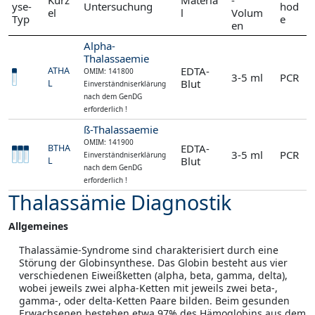
yse-
Untersuchung
hod
el
l
Volum
Typ
e
en
Alpha-
Thalassaemie
EDTA-
ATHA
OMIM: 141800
3-5 ml
PCR
Blut
L
Einverständniserklärung
nach dem GenDG
erforderlich !
ß-Thalassaemie
OMIM: 141900
EDTA-
BTHA
3-5 ml
PCR
Einverständniserklärung
Blut
L
nach dem GenDG
erforderlich !
Thalassämie Diagnostik
Allgemeines
Thalassämie-Syndrome sind charakterisiert durch eine
Störung der Globinsynthese. Das Globin besteht aus vier
verschiedenen Eiweißketten (alpha, beta, gamma, delta),
wobei jeweils zwei alpha-Ketten mit jeweils zwei beta-,
gamma-, oder delta-Ketten Paare bilden. Beim gesunden
Erwachsenen bestehen etwa 97% des Hämoglobins aus dem