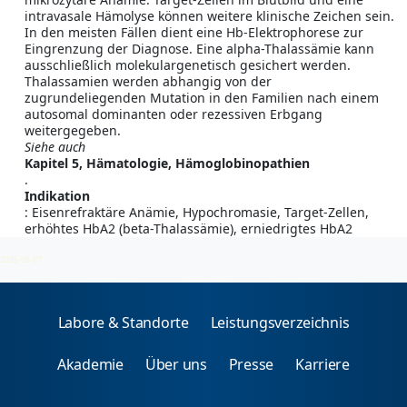
intravasale Hämolyse können weitere klinische Zeichen sein.
In den meisten Fällen dient eine Hb-Elektrophorese zur
Eingrenzung der Diagnose. Eine alpha-Thalassämie kann
ausschließlich molekulargenetisch gesichert werden.
Thalassamien werden abhangig von der
zugrundeliegenden Mutation in den Familien nach einem
autosomal dominanten oder rezessiven Erbgang
weitergegeben.
Siehe auch
Kapitel 5, Hämatologie, Hämoglobinopathien
.
Indikation
: Eisenrefraktäre Anämie, Hypochromasie, Target-Zellen,
erhöhtes HbA2 (beta-Thalassämie), erniedrigtes HbA2
(alpha-Thalassämie), erhöhtes HbF
2026-08-07
Labore & Standorte
Leistungsverzeichnis
Akademie
Über uns
Presse
Karriere